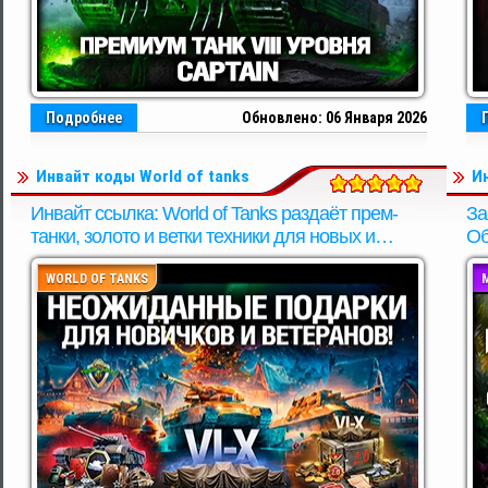
Подробнее
Обновлено: 06 Января 2026
Инвайт коды World of tanks
И
Инвайт ссылка: World of Tanks раздаёт прем-
За
танки, золото и ветки техники для новых и
Об
опытных игроков! Легендарные новогодние
ми
подарки.
WORLD OF TANKS