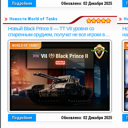
Подробнее
Обновлено: 02 Декабря 2025
Новости World of Tanks
Н
Новый Black Prince II — TT VII уровня со
Но
спаренным орудием, получат не все игроки в
на
«Заслуженной награде 2025» WOT
пр
WORLD OF TANKS
Подробнее
Обновлено: 02 Декабря 2025