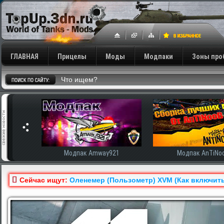
ГЛАВНАЯ
Прицелы
Моды
Модпаки
Зоны про
сширенная
Модпак Amway921
Модпак AnTiNo
Сейчас ищут:
Оленемер (Пользометр) XVM (Как включить