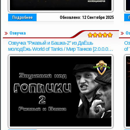
Подробнее
Обновлено: 12 Сентября 2025
Озвучка
О
Озвучка "Ржавый и Башка-2" из ДаЁшь
Оз
молодЁжь World of Tanks / Мир Танков [2.0.0.0 /
of
1.37.0.0]