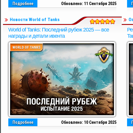
Подробнее
Обновлено: 11 Сентября 2025
Новости World of Tanks
О
World of Tanks: Последний рубеж 2025 — все
Ре
награды и детали ивента
Ta
WORLD OF TANKS
Подробнее
Обновлено: 10 Сентября 2025