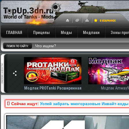
ГЛАВНАЯ
Прицелы
Моды
Модпаки
Зоны про
сширенная
Модпак Amway921
Модпак AnTiNo
Сейчас ищут:
Успей забрать многоразовые Инвайт-коды