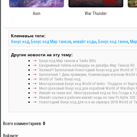
Aion
War Thunder
Ключевые теги:
бонус код
,
Бонус код Мир танков
,
инвайт коды
,
Бонус код танки
,
Мир
Другие новости на эту тему:
Бонус код Мир танков и Tanks Blitz
Ежедневный табель-календарь на декабрь Мир Танков RU
Халява!!! Бесплатный Новогодний бонус-код для World of T
Бесплатный 1 День премиума, Компенсация игрокам World o
World of Tanks бонус код
Многоразовый Бонус код World of tanks - Подарок от Варг
Многоразовый бонус код для кораблей World of Warships 
Инвайт на танки wot - Многоразовый код на 5оо Голды и 3 д
Инвайт ссылки и рабочие инвайт коды на танк Pz.Kpfw. S35 
Новогодний бонус код для ru и eu сервера 2018 World of T
Всего комментариев
:
0
Войдите: