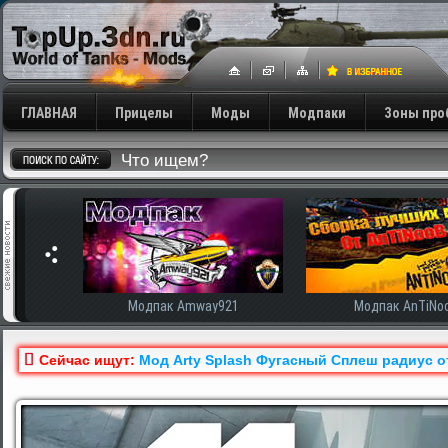
ГЛАВНАЯ
Прицелы
Моды
Модпаки
Зоны про
сширенная
Модпак Amway921
Модпак AnTiNo
Сейчас ищут:
Мод Arty Splash Фугасный Сплеш радиус о