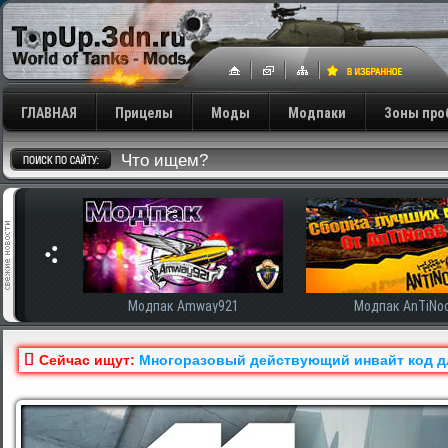
ГЛАВНАЯ
Прицелы
Моды
Модпаки
Зоны про
сширенная
Модпак Amway921
Модпак AnTiNo
Сейчас ищут:
Многоразовый действующий инвайт код для 