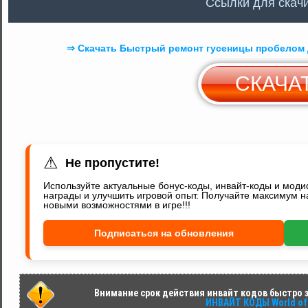
Ccылки для скач
⇒ Скачать Быстрый ремонт гусеницы пробелом д
СКАЧА
С
Y
⚠
Не пропустите!
Используйте актуальные бонус-коды, инвайт-коды и мод
награды и улучшить игровой опыт. Получайте максимум н
новыми возможностями в игре!!!
Подписаться на обновления
Внимание срок действия инвайт кодов быстро за
ИНВАЙТ КОДЫ World of 