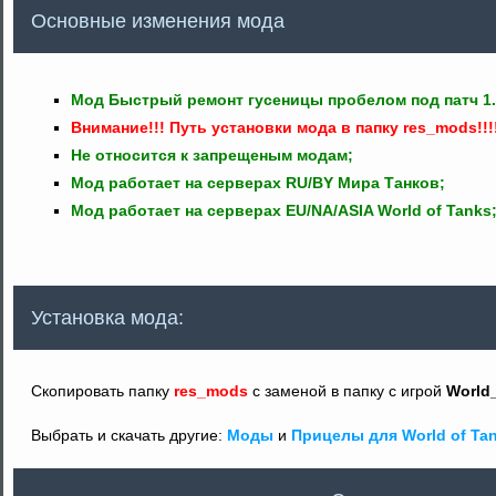
Основные изменения мода
Mод Быстрый ремонт гусеницы пробелом под патч 1.27
Внимание!!! Путь установки мода в папку res_mods!!!
Не относится к запрещеным модам;
Мод работает на серверах RU/BY Мира Танков;
Мод работает на серверах EU/NA/ASIA World of Tanks
Установка мода:
Скопировать папку
res_mods
с заменой в папку с игрой
World
Выбрать и скачать другие:
Моды
и
Прицелы для World of Ta