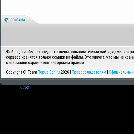
Файлы для обмена предоставлены пользователями сайта, администрац
сервере хранятся только ссылки на файлы. Это значит, что мы не хран
материалов охраняемых авторским правом.
Copyright © Team
Topup.3dn.ru
2026 |
Правообладателям
|
Официальный 
Хостинг от
uCoz