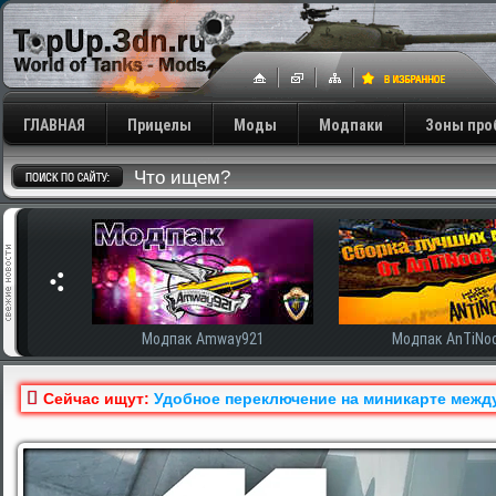
ГЛАВНАЯ
Прицелы
Моды
Модпаки
Зоны про
сширенная
Модпак Amway921
Модпак AnTiNo
Сейчас ищут:
Удобное переключение на миникарте между