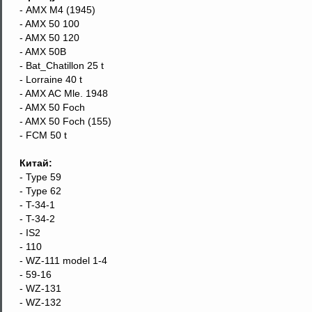
- AMX M4 (1945)
- AMX 50 100
- AMX 50 120
- AMX 50B
- Bat_Chatillon 25 t
- Lorraine 40 t
- AMX AC Mle. 1948
- AMX 50 Foch
- AMX 50 Foch (155)
- FCM 50 t
Китай:
- Type 59
- Type 62
- T-34-1
- T-34-2
- IS2
- 110
- WZ-111 model 1-4
- 59-16
- WZ-131
- WZ-132