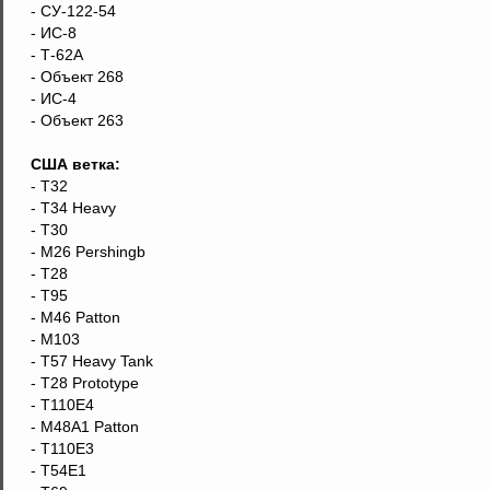
- CУ-122-54
- ИС-8
- Т-62А
- Объект 268
- ИС-4
- Объект 263
США ветка:
- Т32
- T34 Heavy
- T30
- M26 Pershingb
- T28
- T95
- M46 Patton
- M103
- T57 Heavy Tank
- T28 Prototype
- T110E4
- M48A1 Patton
- T110E3
- T54E1