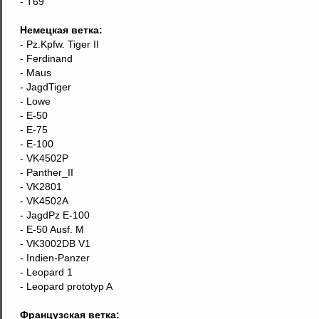
- T69
Немецкая ветка:
- Pz.Kpfw. Tiger II
- Ferdinand
- Maus
- JagdTiger
- Lowe
- E-50
- E-75
- E-100
- VK4502P
- Panther_II
- VK2801
- VK4502A
- JagdPz E-100
- E-50 Ausf. M
- VK3002DB V1
- Indien-Panzer
- Leopard 1
- Leopard prototyp A
Французская ветка: