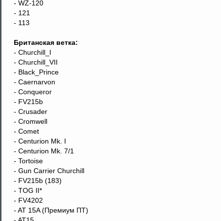
- WZ-120
- 121
- 113
Британская ветка:
- Churchill_I
- Churchill_VII
- Black_Prince
- Caernarvon
- Conqueror
- FV215b
- Crusader
- Cromwell
- Comet
- Centurion Mk. I
- Centurion Mk. 7/1
- Tortoise
- Gun Carrier Churchill
- FV215b (183)
- TOG II*
- FV4202
- AT 15A (Премиум ПТ)
- AT15