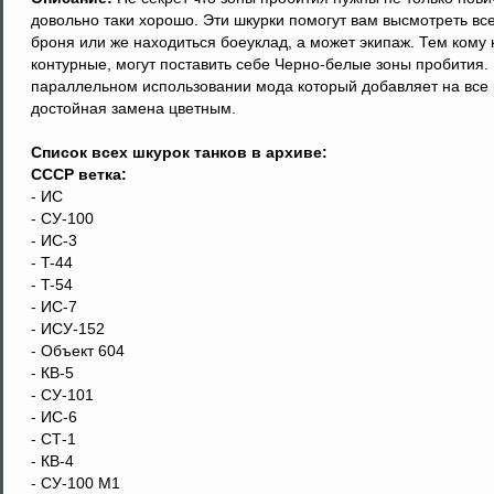
довольно таки хорошо. Эти шкурки помогут вам высмотреть все
броня или же находиться боеуклад, а может экипаж. Тем кому
контурные, могут поставить себе Черно-белые зоны пробития. 
параллельном использовании мода который добавляет на все ка
достойная замена цветным.
Список всех шкурок танков в архиве:
СССР ветка:
- ИС
- СУ-100
- ИС-3
- T-44
- T-54
- ИС-7
- ИСУ-152
- Объект 604
- КВ-5
- СУ-101
- ИС-6
- СТ-1
- КВ-4
- СУ-100 М1