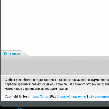
Файлы для обмена предоставлены пользователями сайта, администрац
сервере хранятся только ссылки на файлы. Это значит, что мы не хран
материалов охраняемых авторским правом.
Copyright © Team
Topup.3dn.ru
2026 |
Правообладателям
|
Официальный 
Хостинг от
uCoz