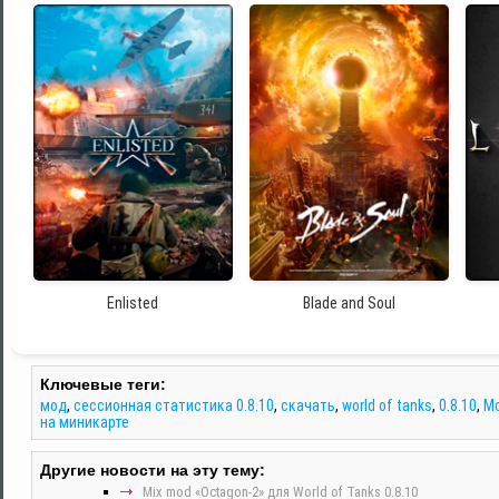
Enlisted
Blade and Soul
Ключевые теги:
мод
,
сессионная статистика 0.8.10
,
скачать
,
world of tanks
,
0.8.10
,
М
на миникарте
Другие новости на эту тему:
Mix mod «Octagon-2» для World of Tanks 0.8.10