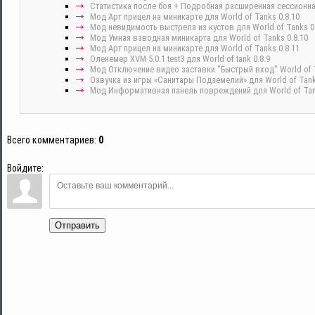
Cтатистика после боя + Подробная расширенная сессионная 
Мод Арт прицел на миникарте для World of Tanks 0.8.10
Мод невидимость выстрела из кустов для World of Tanks 0.
Мод Умная взводная миникарта для World of Tanks 0.8.10
Мод Арт прицел на миникарте для World of Tanks 0.8.11
Оленемер XVM 5.0.1 test3 для World of tank 0.8.9
Мод Отключение видео заставки "Быстрый вход" World of T
Озвучка из игры «Санитары Подземелий» для World of Tank
Мод Информативная панель повреждений для World of Tank
Всего комментариев
:
0
Войдите:
Отправить