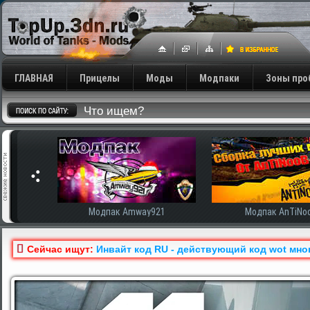
ГЛАВНАЯ
Прицелы
Моды
Модпаки
Зоны про
сширенная
Модпак Amway921
Модпак AnTiNo
Сейчас ищут:
Инвайт код RU - действующий код wot мно