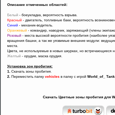
Описание отмеченных областей:
Белый
- боеукладка, вероятность взрыва.
Красный
- двигатель, топливные баки, вероятность возникнов
Синий
- механик-водитель.
Оранжевый
- командир, наводчик, заряжающий (члены экипажа
Розовый
- места высокой вероятности пробития (наиболее уяз
вращения башни, а так же уязвимые внешние модули: ведущие
места.
Цвета, не используемые в новых шкурках, но встречающиеся н
Желтый
- орудие, маска орудия.
Установка зон пробития:
1.
Скачать зоны пробития.
2.
Переместить папку
vehicles
в папку с игрой
World_of_ Tank
Скачать Цветные зоны пробития для Wor