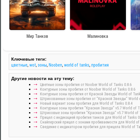
Мир Танков
Малиновка
Ключевые теги:
цветные
,
wot
,
зоны
,
Nooben
,
world of tanks
,
пробития
Другие новости на эту тему:
Цветные зоны пробития от Noober World of Tanks 0.8.6
Контурные зоны пробития от Noober World of Tanks 0.8.6
Контурные зоны пробития от Красной Звезды World of Tank
Штрихованные зоны пробития от "Красной Звезды" World of
Новый вариант зоны пробития для World of Tanks 0.8.4
Контурные зоны пробития "Красная Звезда" v5.7 World of Ta
Штриховые зоны пробития "Красная Звезда" v5.7 World of T
Прицел с индикацией пробития танков для World of Tanks 0.
Снайперский прицел с зонами пробиваемости для World of t
Сведение с индикатором пробития для прицела World of Tan