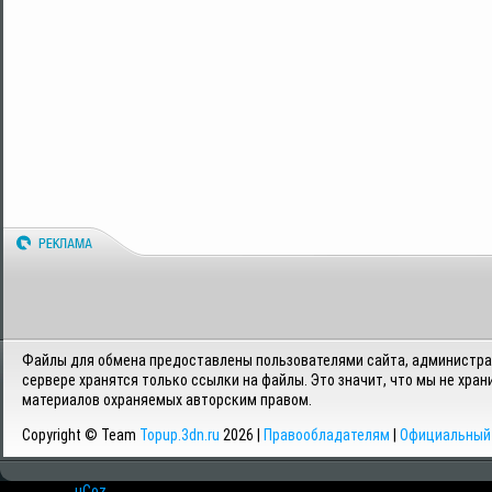
Файлы для обмена предоставлены пользователями сайта, администрац
сервере хранятся только ссылки на файлы. Это значит, что мы не хран
материалов охраняемых авторским правом.
Copyright © Team
Topup.3dn.ru
2026 |
Правообладателям
|
Официальный 
Хостинг от
uCoz