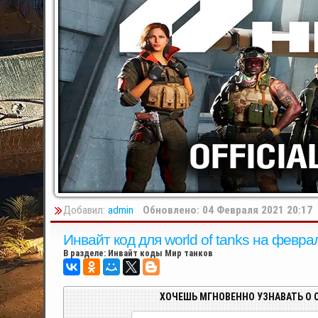
Добавил:
admin
Обновлено: 04 Февраля 2021 20:17
Инвайт код для world of tanks на февра
В разделе:
Инвайт коды Мир танков
ХОЧЕШЬ МГНОВЕННО УЗНАВАТЬ О 