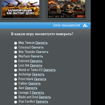
В какую игру посоветуете поиграть?
рос пользователей
Мир Танков
Скачать
Crossout
Скачать
War Thunder
Скачать
Warface
Скачать
Enlisted
Скачать
Lost Ark
Скачать
World of Tanks EU
Скачать
ArcheAge
Скачать
Point blank
Скачать
Caliber
Скачать
Aion
Скачать
Lineage 2
Скачать
Blade and Soul
Скачать
Star Conflict
Скачать