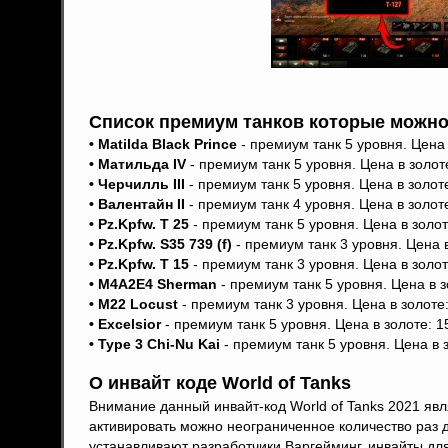
Список премиум танков которые можно 
• Matilda Black Prince
- премиум танк 5 уровня. Цена 
• Матильда IV
- премиум танк 5 уровня. Цена в золот
• Черчилль III
- премиум танк 5 уровня. Цена в золоте
• Валентайн II
- премиум танк 4 уровня. Цена в золоте
• Pz.Kpfw. T 25
- премиум танк 5 уровня. Цена в золот
• Pz.Kpfw. S35 739 (f)
- премиум танк 3 уровня. Цена в
• Pz.Kpfw. T 15
- премиум танк 3 уровня. Цена в золот
• M4A2E4 Sherman
- премиум танк 5 уровня. Цена в з
• M22 Locust
- премиум танк 3 уровня. Цена в золоте:
• Excelsior
- премиум танк 5 уровня. Цена в золоте: 1
• Type 3 Chi-Nu Kai
- премиум танк 5 уровня. Цена в 
О инвайт коде World of Tanks
Внимание данный инвайт-код World of Tanks 2021 яв
активировать можно неограниченное количество раз 
устанавливают разработчики Варгейминг, инвайты для