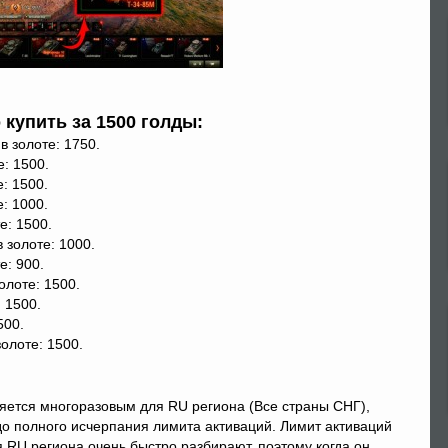
купить за 1500 голды:
в золоте: 1750.
е: 1500.
: 1500.
: 1000.
е: 1500.
 золоте: 1000.
е: 900.
олоте: 1500.
 1500.
500.
золоте: 1500.
ляется многоразовым для RU региона (Все страны СНГ),
до полного исчерпания лимита активаций. Лимит активаций
 RU региона очень быстро разбирают, поэтому когда он