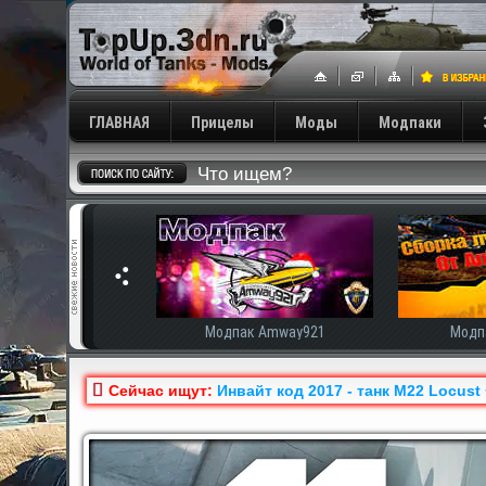
ГЛАВНАЯ
Прицелы
Моды
Модпаки
Модпак Amway921
Модпак AnTiNooB
Сейчас ищут:
Инвайт код 2017 - танк M22 Locust