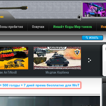
Зоны пробития
Озвучки
Инвайт Коды Мир танков
Инв
Модпак Корбена
 + 500 голды + 7 дней према бесплатно для WoT
Н