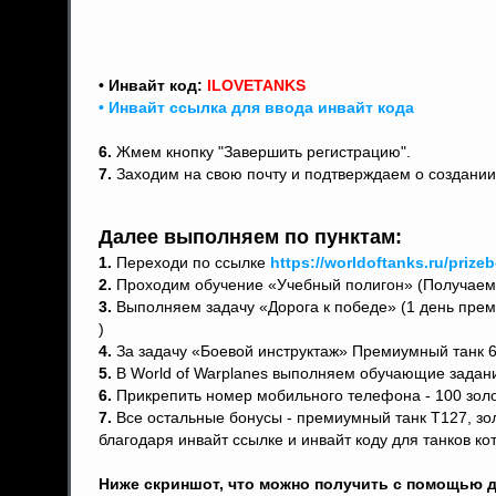
• Инвайт код:
ILOVETANKS
• Инвайт ссылка для ввода инвайт кода
6.
Жмем кнопку "Завершить регистрацию".
7.
Заходим на свою почту и подтверждаем о создании 
Далее выполняем по пунктам:
1.
Переходи по ссылке
https://worldoftanks.ru/prizeb
2.
Проходим обучение «Учебный полигон» (Получаем 
3.
Выполняем задачу «Дорога к победе» (1 день прем
)
4.
За задачу «Боевой инструктаж» Премиумный танк 6 
5.
В World of Warplanes выполняем обучающие задани
6.
Прикрепить номер мобильного телефона - 100 золо
7.
Все остальные бонусы - премиумный танк Т127, зо
благодаря инвайт ссылке и инвайт коду для танков ко
Ниже скриншот, что можно получить с помощью д