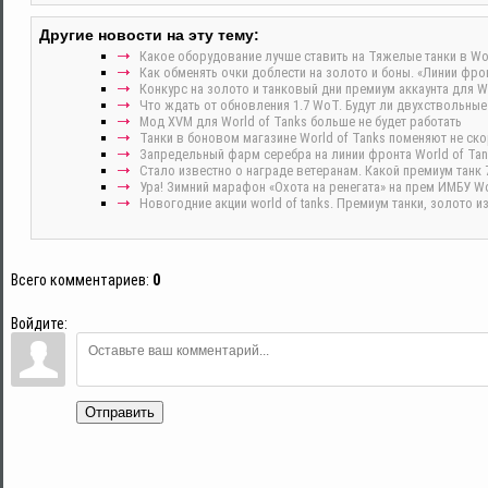
Другие новости на эту тему:
Какое оборудование лучше ставить на Тяжелые танки в Wor
Как обменять очки доблести на золото и боны. «Линии фрон
Конкурс на золото и танковый дни премиум аккаунта для Wo
Что ждать от обновления 1.7 WoT. Будут ли двухствольные
Мод XVM для World of Tanks больше не будет работать
Танки в боновом магазине World of Tanks поменяют не скор
Запредельный фарм серебра на линии фронта World of Tan
Стало известно о награде ветеранам. Какой премиум танк 
Ура! Зимний марафон «Охота на ренегата» на прем ИМБУ Wor
Новогодние акции world of tanks. Премиум танки, золото 
Всего комментариев
:
0
Войдите:
Отправить