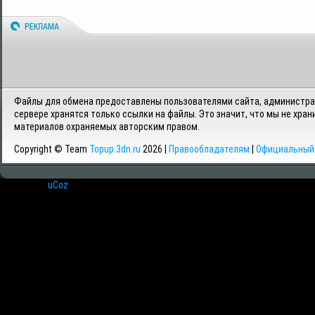
Файлы для обмена предоставлены пользователями сайта, администрац
сервере хранятся только ссылки на файлы. Это значит, что мы не хран
материалов охраняемых авторским правом.
Copyright © Team
Topup.3dn.ru
2026 |
Правообладателям
|
Официальный 
Хостинг от
uCoz