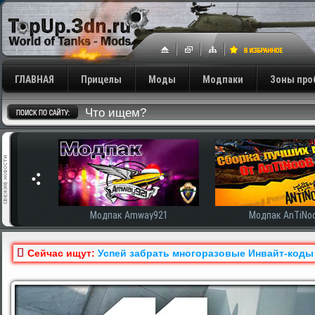
ГЛАВНАЯ
Прицелы
Моды
Модпаки
Зоны про
921
Модпак AnTiNooB
Модпак Корбен
Сейчас ищут:
Успей забрать многоразовые Инвайт-коды