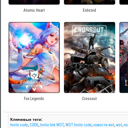
Atomic Heart
Enlisted
Fox Legends
Crossout
Ключевые теги:
Invite code
,
CODE
,
Invite link WOT
,
WOT Invite code
,
новости wot
,
wot
,
но