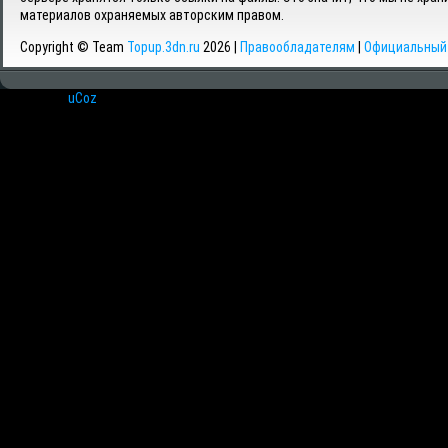
материалов охраняемых авторским правом.
Copyright © Team
Topup.3dn.ru
2026 |
Правообладателям
|
Официальный 
Хостинг от
uCoz