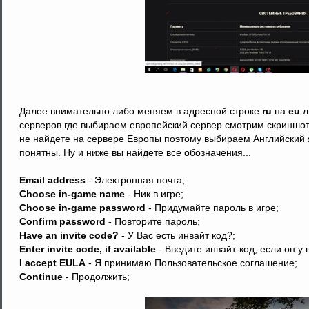
Далее внимательно либо меняем в адресной строке
ru
на
eu
л
серверов где выбираем европейский сервер смотрим скриншот
не найдете на сервере Европы поэтому выбираем Английский я
понятны. Ну и ниже вы найдете все обозначения...
Email address
- Электронная почта;
Choose in-game name
- Ник в игре;
Choose in-game password
- Придумайте пароль в игре;
Confirm password
- Повторите пароль;
Have an invite code?
- У Вас есть инвайт код?;
Enter invite code, if available
- Введите инвайт-код, если он у в
I accept EULA
- Я принимаю Пользовательское соглашение;
Continue
- Продолжить;