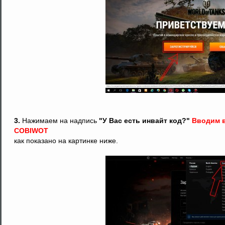
3.
Нажимаем на надпись
"У Вас есть инвайт код?"
Вводим в
COBIWOT
как показано на картинке ниже.