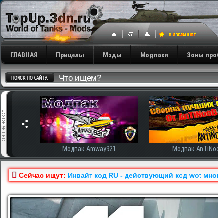
ГЛАВНАЯ
Прицелы
Моды
Модпаки
Зоны про
сширенная
Модпак Amway921
Модпак AnTiNo
Сейчас ищут:
Инвайт код RU - действующий код wot мно