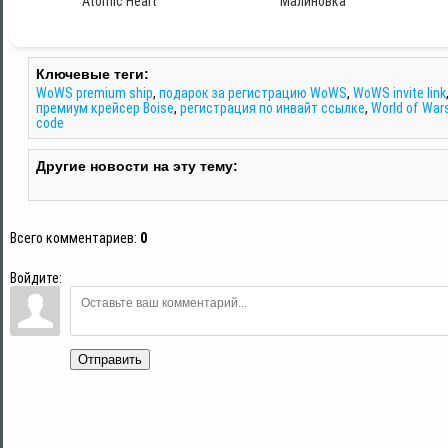
Atomic Heart
Малиновка
Ключевые теги:
WoWS premium ship
,
подарок за регистрацию WoWS
,
WoWS invite link
премиум крейсер Boise
,
регистрация по инвайт ссылке
,
World of Wars
code
Другие новости на эту тему:
Всего комментариев
:
0
Войдите:
Отправить