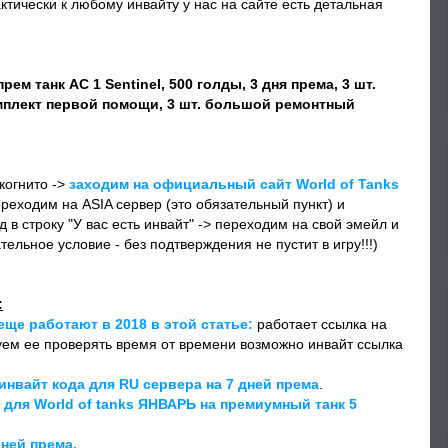
рактически к любому инвайту у нас на сайте есть детальная
прем танк AC 1 Sentinel, 500 голды, 3 дня према, 3 шт.
мплект первой помощи, 3 шт. большой ремонтный
когнито ->
заходим на официальный сайт World of Tanks
ереходим на ASIA сервер (это обязательный пункт) и
в строку "У вас есть инвайт" -> переходим на свой эмейл и
ельное условие - без подтверждения не пустит в игру!!!)
:
ще работают в 2018 в этой статье:
работает ссылка на
етуем ее проверять время от времени возможно инвайт ссылка
инвайт кода для RU сервера на 7 дней према
.
 для World of tanks ЯНВАРЬ на премиумный танк 5
дней према.