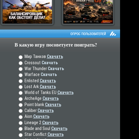
В какую игру посоветуете поиграть?
рос пользователей
Мир Танков
Скачать
Crossout
Скачать
War Thunder
Скачать
Warface
Скачать
Enlisted
Скачать
Lost Ark
Скачать
World of Tanks EU
Скачать
ArcheAge
Скачать
Point blank
Скачать
Caliber
Скачать
Aion
Скачать
Lineage 2
Скачать
Blade and Soul
Скачать
Star Conflict
Скачать