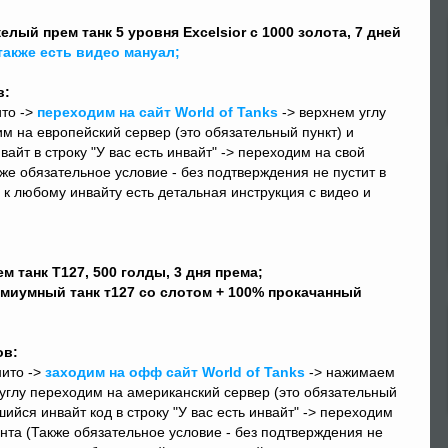
елый прем танк 5 уровня Excelsior с 1000 золота, 7 дней
также есть видео мануал;
в:
ито ->
переходим на сайт World of Tanks
-> верхнем углу
им на европейский сервер (это обязательный пункт) и
йт в строку "У вас есть инвайт" -> переходим на свой
же обязательное условие - без подтверждения не пустит в
и к любому инвайту есть детальная инструкция с видео и
ем танк Т127, 500 голды, 3 дня према;
емиумный танк т127 со слотом + 100% прокачанный
ов:
нито ->
заходим на офф сайт World of Tanks
-> нажимаем
м углу переходим на американский сервер (это обязательный
йся инвайт код в строку "У вас есть инвайт" -> переходим
нта (Также обязательное условие - без подтверждения не