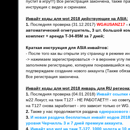
пустит в игру!!!) Все регистрация закончена, также п
инструкция с видео и скринами.
Инвайт коды для wot 2018 действующие на ASIA:
1.
Последняя проверка (31.12.2017)
WGAUSANZ17
- 
автоматический огнетушитель, 3 шт. большой ко
комплект + аренда T-34-85M за 7 дней;
Краткая инструкция для ASIA инвайтов:
- После того как вы открыли эту страницу в режиме ин
-> нажимаем зарегистрироваться -> в верхнем углу п
заполняем регистрацию, копируем понравившийся код 
подтверждаем создание нового аккаунта (Также обязат
Все регистрация закончена.
Инвайт коды для wot 2018 январь для RU региона
1.
Последняя проверка (04.01.2018)
Инвайт ссылки е
м22 Локуст, на танк Т127 - НЕ РАБОТАЕТ!!! - но сов
на Т127 снова заработает - это зависит только от WG.
2.
Также у нас продолжается раздача
одноразового 
3.
И новая раздача бесплатных инвайт кодов 2018
уровня Черчилль 3 и 7 дней премиум аккаунта
.
4.
Инвайт код wot на танк Т-127, 1000 золота и 10 