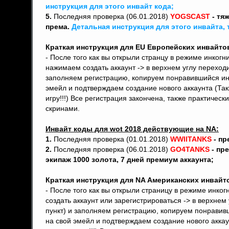
инструкция для этого инвайт кода;
5.
Последняя проверка (06.01.2018)
YOGSCAST
- тяж
према.
Детальная инструкция для этого инвайта, 
Краткая инструкция для EU Европейских инвайто
- После того как вы открыли странцу в режиме инкогн
нажимаем создать аккаунт -> в верхнем углу переход
заполняем регистрацию, копируем понравившийся инва
эмейл и подтверждаем создание нового аккаунта (Так
игру!!!) Все регистрация закончена, также практическ
скринами.
Инвайт коды для wot 2018 действующие на NA:
1.
Последняя проверка (01.01.2018)
WWIITANKS
- пр
2.
Последняя проверка (06.01.2018)
GO4TANKS
- пр
экипаж 1000 золота, 7 дней премиум аккаунта;
Краткая инструкция для NA Американских инвайт
- После того как вы открыли страницу в режиме инког
создать аккаунт или зарегистрироваться -> в верхне
пункт) и заполняем регистрацию, копируем понравивши
на свой эмейл и подтверждаем создание нового аккау