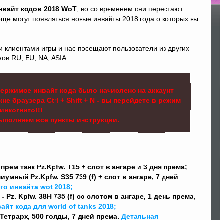
нвайт кодов 2018 WoT
, но со временем они перестают
По
 еще могут появляться новые инвайты 2018 года о которых вы
и клиентами игры и нас посещают пользователи из других
ов RU, EU, NA, ASIA.
ержимое инвайт кода было начислено на аккаунт
е браузера Ctrl + Shift + N - вы перейдете в режим
инкогнито!!!
выполняем все пункты инструкции.
 прем танк Pz.Kpfw. T15 + слот в ангаре и 3 дня према;
иумный Pz.Kpfw. S35 739 (f) + слот в ангаре, 7 дней
го инвайта wot 2018;
- Pz. Kpfw. 38H 735 (f) со слотом в ангаре, 1 день према,
йт кода для world of tanks 2018;
 Тетрарх, 500 голды, 7 дней према.
Детальная