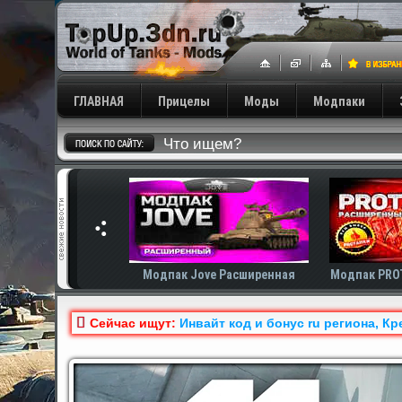
ГЛАВНАЯ
Прицелы
Моды
Модпаки
ove Расширенная
Модпак PROTanki Расширенная
Модп
Сейчас ищут:
Инвайт код и бонус ru региона, Кр