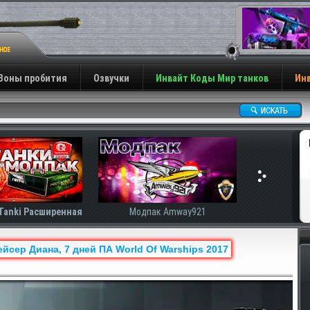
Зоны пробития
Озвучки
Инвайт Коды Мир танков
Инв
ак Amway921
Модпак AnTiNooB
Модп
ейсер Диана, 7 дней ПА World Of Warships 2017
Н