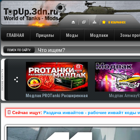
ГЛАВНАЯ
Прицелы
Моды
Модпаки
Зоны про
сширенная
Модпак Amway921
Модпак AnTiNo
Сейчас ищут:
Раздача инвайтов - рабочие инвайт коды w