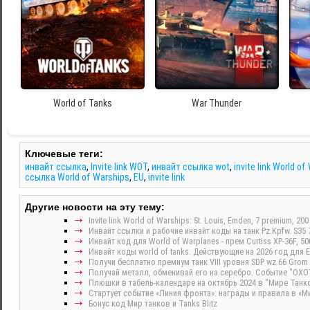
World of Tanks
War Thunder
Ключевые теги:
инвайт ссылка
,
Invite link WOT
,
инвайт ссылка wot
,
invite link World o
ссылка World of Warships
,
EU
,
invite link
Другие новости на эту тему:
Invite link World of Warships: St. Louis, Emden, 7 premium, 200
Инвайт ссылки и рабочие инвайт коды на танк Pz.Kpfw. S35 
Инвайт код для World of Warplanes - прем Curtiss XP-36F, 5
Инвайт коды world of tanks. Действующие на 2026 год для E
Получи бесплатно премиум танк VIII уровня SDP wz 66 Gr
Получай металл, обменивай его на серебро. Событие "ОХ
Плюшки в табель-календаре на октябрь 2024 в "Мире Танко
Стартует событие «Линия фронта»: награды и правила в «М
Бонус код Мир танков и Tanks Blitz