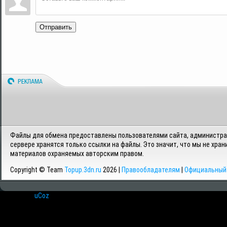
Отправить
Файлы для обмена предоставлены пользователями сайта, администрац
сервере хранятся только ссылки на файлы. Это значит, что мы не хран
материалов охраняемых авторским правом.
Copyright © Team
Topup.3dn.ru
2026 |
Правообладателям
|
Официальный 
Хостинг от
uCoz