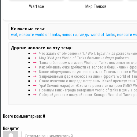
Warface
Мир Танков
Ключевые теги:
wot
,
новости world of tanks
,
новости
,
гайды world of tanks
,
новости w
Другие новости на эту тему:
Что ждать от обновления 1.7 WoT. Будут ли двухствольные
Мод XVM для World of Tanks больше не будет работать
Танки в боновом магазине World of Tanks поменяют не скор
Как обменять очки доблести на золото и боны. «Линии фрон
Какое оборудование лучше ставить на Тяжелые танки в Wor
Запредельный фарм серебра на линии фронта World of Tan
Стало известно о награде ветеранам. Какой премиум танк 
Ура! Зимний марафон «Охота на ренегата» на прем ИМБУ Wor
Премиум танк награда ветеранам World of tanks в 2019. По
Собирай детали и получай танки. Конкурс World of Tanks р
Всего комментариев
:
0
Войдите: