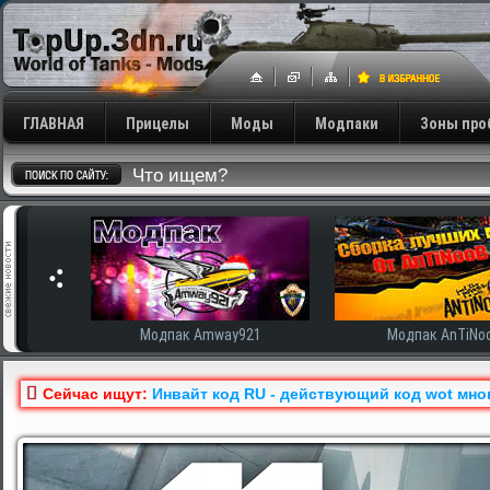
ГЛАВНАЯ
Прицелы
Моды
Модпаки
Зоны про
сширенная
Модпак Amway921
Модпак AnTiNo
Сейчас ищут:
Инвайт код RU - действующий код wot мно