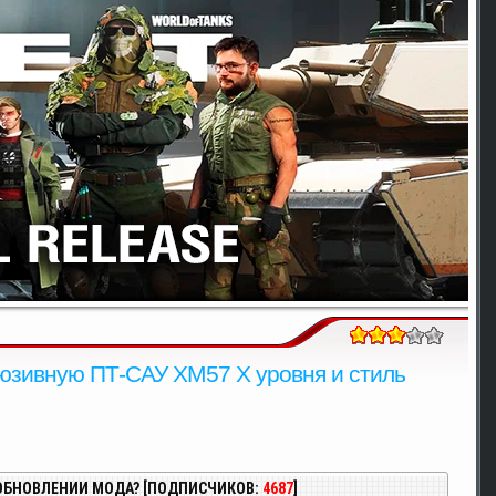
люзивную ПТ-САУ XM57 X уровня и стиль
ОБНОВЛЕНИИ МОДА? [ПОДПИСЧИКОВ:
4687
]