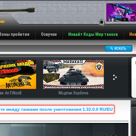
Зоны пробития
Озвучки
Инвайт Коды Мир танков
Инв
ак AnTiNooB
Модпак Корбена
е между танками после уничтожения 1.32.0.0 RU/EU
Н