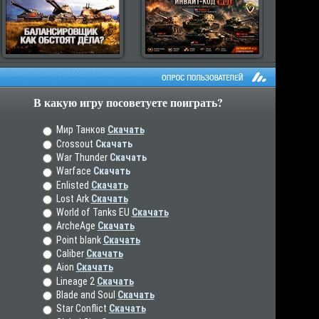
В какую игру посоветуете поиграть?
рос пользователей
Мир Танков
Скачать
Crossout
Скачать
War Thunder
Скачать
Warface
Скачать
Enlisted
Скачать
Lost Ark
Скачать
World of Tanks EU
Скачать
ArcheAge
Скачать
Point blank
Скачать
Caliber
Скачать
Aion
Скачать
Lineage 2
Скачать
Blade and Soul
Скачать
Star Conflict
Скачать