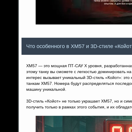
Что особенного в XM57 и 3D-стиле «Койо
XM57 — это мощная ПТ-САУ X уровня, разработанная 
этому танку вы сможете с легкостью доминировать на
интерес вызывает уникальный 3D-стиль «Койот»: это
танкам XM57. Номера будут распределяться последов
машину уникальной.
3D-стиль «Койот» не только украшает XM57, но и сим
получить только в рамках этого события, и их облада