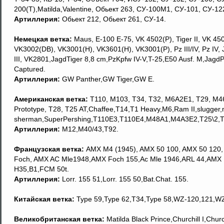
200(T),Matilda,Valentine, Обьект 263, СУ-100М1, СУ-101, СУ-12
Артиллерия:
Обьект 212, Обьект 261, СУ-14.
Немецкая ветка:
Мaus, Е-100 Е-75, VK 4502(P), Tiger II, VK 4502
VK3002(DB), VK3001(H), VK3601(H), VK3001(Р), Pz III/IV, Pz IV, 
III, VK2801,JagdTiger 8,8 cm,PzKpfw IV-V,T-25,E50 Ausf. M,Jagd
Captured.
Артиллерия:
GW Panther,GW Tiger,GW E.
Американская ветка:
T110, M103, Т34, T32, M6A2E1, Т29, М46 
Prototype, Т28, T25 AT,Chaffee,T14,T1 Heavy,M6,Ram II,slugger
sherman,SuperPershing,T110E3,T110E4,M48A1,M4A3E2,T25\2,T
Артиллерия:
M12,M40/43,T92.
Французская ветка:
AMX M4 (1945), AMX 50 100, AMX 50 120, A
Foch, AMX AC Mle1948,AMX Foch 155,Ac Mle 1946,ARL 44,AMX
H35,B1,FCM 50t.
Артиллерия:
Lorr. 155 51,Lorr. 155 50,Bat.Chat. 155.
Китайская ветка:
Type 59,Type 62,T34,Type 58,WZ-120,121,WZ
Великобританская ветка:
Matilda Black Prince,Churchill I,Chur