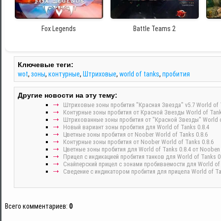
Fox Legends
Battle Teams 2
Ключевые теги:
wot
,
зоны
,
контурные
,
Штриховые
,
world of tanks
,
пробития
Другие новости на эту тему:
Штриховые зоны пробития "Красная Звезда" v5.7 World of T
Контурные зоны пробития от Красной Звезды World of Tank
Штрихованные зоны пробития от "Красной Звезды" World of
Новый вариант зоны пробития для World of Tanks 0.8.4
Цветные зоны пробития от Noober World of Tanks 0.8.6
Контурные зоны пробития от Noober World of Tanks 0.8.6
Цветные зоны пробития для World of Tanks 0.8.4 от Nooben
Прицел с индикацией пробития танков для World of Tanks 0.
Снайперский прицел с зонами пробиваемости для World of t
Сведение с индикатором пробития для прицела World of Tan
Всего комментариев
:
0