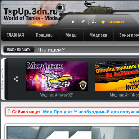
ГЛАВНАЯ
Прицелы
Моды
Модпаки
Зоны про
сширенная
Модпак Amway921
Модпак AnTiNo
Сейчас ищут:
Мод Процент % необходимый для получения