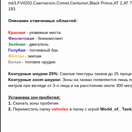
mk3,FV4202,Caernarvon,Comet,Centurion,Black Prince,AT 2,AT 7,
183.
Описание отмеченных областей:
Красная
- уязвимые места.
Фиолетовая
- боекомплект.
Зелёная
- двигатель.
Голубая
- топливный бак.
Жёлтая
- экипаж.
Белая
- топовое орудие.
Контурные шкурки 25%:
Сжатые текстуры танков до 25 проце
Контурные zoom шкурки:
Зоны на танках появляются лишь п
метров при взгляде от 3-о лица и на расстоянии около 300 мет
Установка зон пробития:
1.
Скачать зоны пробития.
2.
Переместить папку
vehicles
в папку с игрой
World_of_ Tank