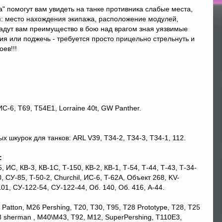
" помогут вам увидеть на танке противника слабые места,
По
я: место нахождения экипажа, расположение модулей,
дадут вам преимущество в бою над врагом зная уязвимые
ия или поджечь - требуется просто прицельно стрельнуть и
ев!!!
ИС-6, T69, T54E1, Lorraine 40t, GW Panther.
 шкурок для танков: ARL V39, T34-2, T34-3, T34-1, 112.
:
 ИС, КВ-3, КВ-1С, Т-150, КВ-2, КВ-1, Т-54, Т-44, Т-43, Т-34-
 СУ-85, T-50-2, Churchil, ИС-6, T-62A, Объект 268, KV-
101, СУ-122-54, СУ-122-44, Об. 140, Об. 416, А-44.
atton, М26 Pershing, T20, Т30, Т95, Т28 Prototype, Т28, T25
e8 sherman , M40\M43, T92, M12, SuperPershing, T110E3,