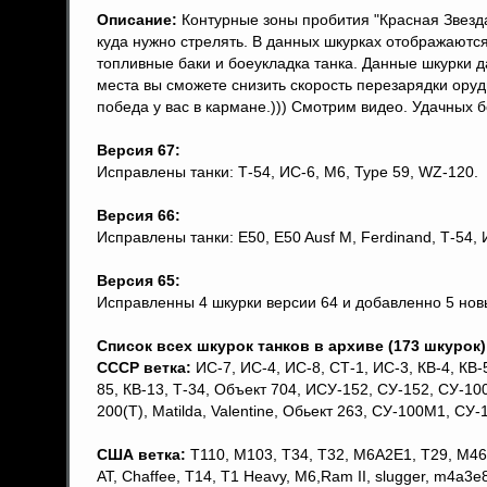
Описание:
Контурные зоны пробития "Красная Звезда
куда нужно стрелять. В данных шкурках отображаютс
топливные баки и боеукладка танка. Данные шкурки 
места вы сможете снизить скорость перезарядки оруд
победа у вас в кармане.))) Смотрим видео. Удачных бо
Версия 67:
Исправлены танки: Т-54, ИС-6, M6, Type 59, WZ-120.
Версия 66:
Исправлены танки: E50, E50 Ausf M, Ferdinand, Т-54, 
Версия 65:
Исправленны 4 шкурки версии 64 и добавленно 5 новых
Список всех шкурок танков в архиве (173 шкурок)
СССР ветка:
ИС-7, ИС-4, ИС-8, СТ-1, ИС-3, КВ-4, КВ-5,
85, КВ-13, Т-34, Объект 704, ИСУ-152, СУ-152, СУ-100,
200(T), Matilda, Valentine, Обьект 263, СУ-100М1, СУ-
США ветка:
T110, M103, Т34, T32, M6A2E1, Т29, М46 P
AT, Chaffee, T14, T1 Heavy, M6,Ram II, slugger, m4a3