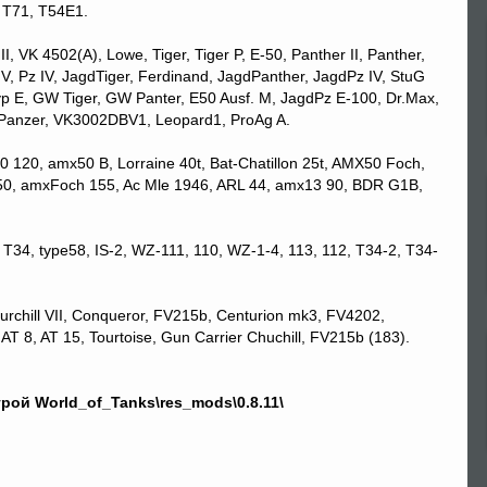
 T71, T54E1.
, VK 4502(A), Lowe, Tiger, Tiger P, Е-50, Panther II, Panther,
, Pz IV, JagdTiger, Ferdinand, JagdPanther, JagdPz IV, StuG
yp E, GW Tiger, GW Panter, E50 Ausf. M, JagdPz E-100, Dr.Max,
n Panzer, VK3002DBV1, Leopard1, ProAg A.
120, amx50 B, Lorraine 40t, Bat-Chatillon 25t, AMX50 Foch,
0 50, amxFoch 155, Ac Mle 1946, ARL 44, amx13 90, BDR G1B,
34, type58, IS-2, WZ-111, 110, WZ-1-4, 113, 112, T34-2, T34-
Churchill VII, Conqueror, FV215b, Centurion mk3, FV4202,
AT 8, AT 15, Tourtoise, Gun Carrier Chuchill, FV215b (183).
грой World_of_Tanks\res_mods\0.8.11\