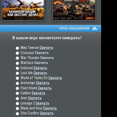
В какую игру посоветуете поиграть?
рос пользователей
Мир Танков
Скачать
Crossout
Скачать
War Thunder
Скачать
Warface
Скачать
Enlisted
Скачать
Lost Ark
Скачать
World of Tanks EU
Скачать
ArcheAge
Скачать
Point blank
Скачать
Caliber
Скачать
Aion
Скачать
Lineage 2
Скачать
Blade and Soul
Скачать
Star Conflict
Скачать