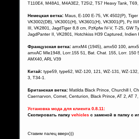
T110E4, M48A1, M4A3E2, T25\2, T57 Heavy Tank, T69,
Немецкая ветка:
Мaus, Е-100 Е-75, VK 4502(P), Tiger II
VK3002(DB), VK3001(H), VK3601(H), VK3001(Р), Pz III/IV
III, VK2801, JagdTiger 8,8 cm, PzKpfw IV-V, T-25, GW T
JagdPanter II, VK2801, Hotchkiss H39 Captured, Indie
Французская ветка:
amxM4 (1945), amx50 100, amx50 
amxAC Mle1948, Lorr.155 51, Bat. Chat. 155, Lorr. 15
AMX40, ARL V39
Китай:
type59, type62, WZ-120, 121, WZ-131, WZ-132, T
3, T34-1.
Британская ветка:
Matilda Black Prince, Churchill I, 
Caernarvon, Comet, Centurion, Black Prince, AT 2, AT 7, 
Установка мода для клиента 0.8.11:
Скопировать папку
vehicles
с заменой в папку с и
Ставим палец вверх)))