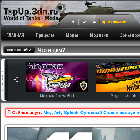
ГЛАВНАЯ
Прицелы
Моды
Модпаки
Зоны про
сширенная
Модпак Amway921
Модпак AnTiNo
Сейчас ищут:
Мод Arty Splash Фугасный Сплеш радиус о