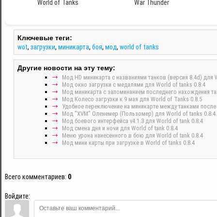
World of Tanks
War Thunder
Ключевые теги:
wot
,
загрузки
,
миникарта
,
боя
,
мод
,
world of tanks
Другие новости на эту тему:
Мод HD миникарта с названиями танков (версия 8.4d) для Wo
Мод окно загрузки с медалями для World of tanks 0.8.4
Мод миникарта с запоминанием последнего нахождения танк
Мод Колесо загрузки к 9 мая для World of Tanks 0.8.5
Удобное переключение на миникарте между танками после у
Мод "XVM" Оленемер (Пользомер) для World of tanks 0.8.4
Мод боевого интерфейса v4.1.3 для World of tank 0.8.4
Мод смена дня и ночи для World of tank 0.8.4
Меню урона нанесенного в бою для World of tank 0.8.4
Мод мини карты при загрузке в World of tanks 0.8.4
Всего комментариев
:
0
Войдите: