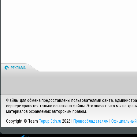
Файлы для обмена предоставлены пользователями сайта, администрац
сервере хранятся только ссылки на файлы. Это значит, что мы не хран
материалов охраняемых авторским правом.
Copyright © Team
Topup.3dn.ru
2026 |
Правообладателям
|
Официальный 
Хостинг от
uCoz