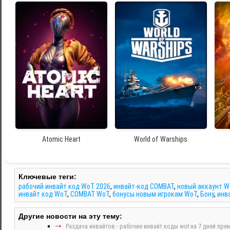
Atomic Heart
World of Warships
Ключевые теги:
рабочий инвайт код WoT 2026
,
инвайт-код COMBAT
,
новый аккаунт Wo
инвайт код WoT
,
COMBAT WoT
,
бонусы новым игрокам WoT
,
Бону
,
инв
Другие новости на эту тему:
Раздача инвайтов - рабочие инвайт коды wot на 7 дней прем