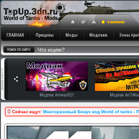
ГЛАВНАЯ
Прицелы
Моды
Модпаки
Зоны про
сширенная
Модпак Amway921
Модпак AnTiNo
Сейчас ищут:
Многоразовый Бонус код World of tanks - 