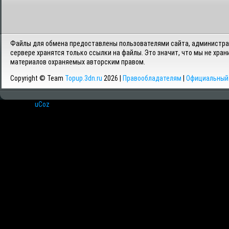
Файлы для обмена предоставлены пользователями сайта, администрац
сервере хранятся только ссылки на файлы. Это значит, что мы не хран
материалов охраняемых авторским правом.
Copyright © Team
Topup.3dn.ru
2026 |
Правообладателям
|
Официальный 
Хостинг от
uCoz