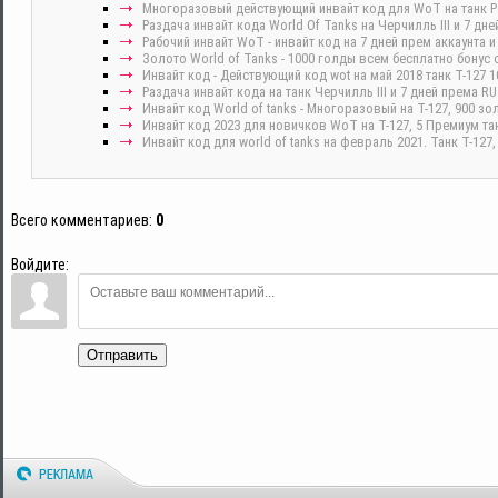
Многоразовый действующий инвайт код для WoT на танк Pz.
Раздача инвайт кода World Of Tanks на Черчилль III и 7 дн
Рабочий инвайт WoT - инвайт код на 7 дней прем аккаунта и
Золото World of Tanks - 1000 голды всем бесплатно бонус 
Инвайт код - Действующий код wot на май 2018 танк Т-127 1
Раздача инвайт кода на танк Черчилль III и 7 дней према RU
Инвайт код World of tanks - Многоразовый на Т-127, 900 зо
Инвайт код 2023 для новичков WoT на Т-127, 5 Премиум тан
Инвайт код для world of tanks на февраль 2021. Танк Т-127,
Всего комментариев
:
0
Войдите:
Отправить