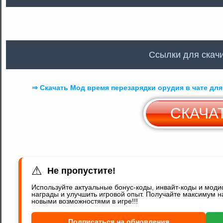
Ccылки для скач
⇒ Скачать Мод время перезарядки орудия в чате для W
СКАЧА
С
Y
⚠
Не пропустите!
Используйте актуальные бонус-коды, инвайт-коды и мод
награды и улучшить игровой опыт. Получайте максимум н
новыми возможностями в игре!!!
Подписаться на обновления