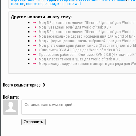
шестое
,
новые перезарядка в чате wot
Другие новости на эту тему:
Мод 5 Вариантов лампочек "Шестое Чувство" для World of t
Мод "Звездная Ночь" для World of tank 0.8.7
Мод 5 Вариантов лампочек "Шестое Чувство" для World of t
Мод вертикальное дерево исследования для World of tank 
Мод информационная панель выбранной цели для World of t
Мод улетающие души убитых танков (3 варианта) для World o
«Оленемер» XVM 4.1.0 для для World of tanks 0.8.7
Проверенно работает!!! Оленемер XVM 5.0.0 (4-х значное КПД
Мод ХР всех танков в ушах для World of tank 0.8.8
Модификация карусели танков в ангаре в два ряда для World
Всего комментариев
:
0
Войдите:
Отправить