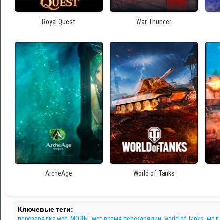
Royal Quest
War Thunder
ArcheAge
World of Tanks
Ключевые теги:
перезарядка wot
,
МОДЫ
,
wot время перезарядки
,
world of tanks
,
мод 