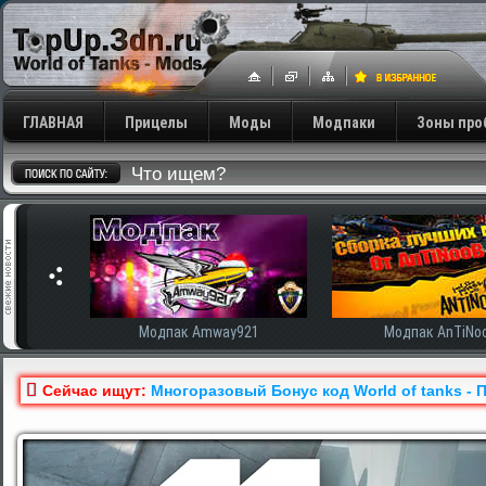
ГЛАВНАЯ
Прицелы
Моды
Модпаки
Зоны про
сширенная
Модпак Amway921
Модпак AnTiNo
Сейчас ищут:
Многоразовый Бонус код World of tanks - 