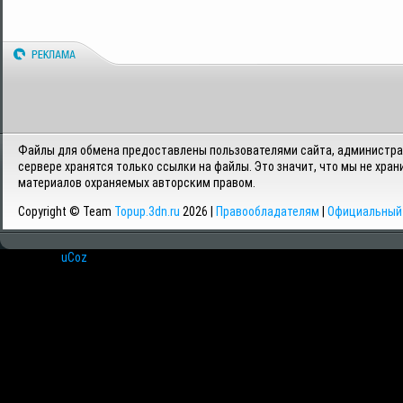
Файлы для обмена предоставлены пользователями сайта, администрац
сервере хранятся только ссылки на файлы. Это значит, что мы не хран
материалов охраняемых авторским правом.
Copyright © Team
Topup.3dn.ru
2026 |
Правообладателям
|
Официальный 
Хостинг от
uCoz