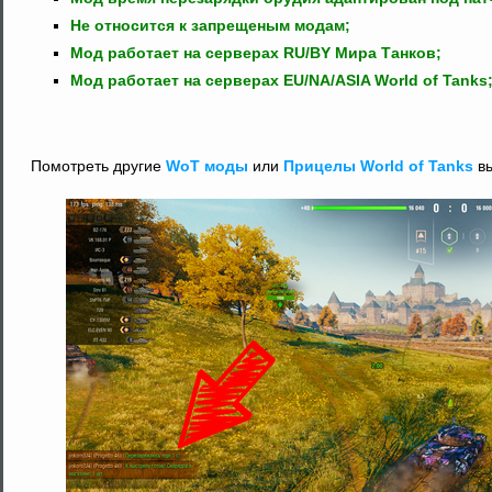
Не относится к запрещеным модам;
Мод работает на серверах RU/BY Мира Танков;
Мод работает на серверах EU/NA/ASIA World of Tanks
Помотреть другие
WoT моды
или
Прицелы World of Tanks
вы