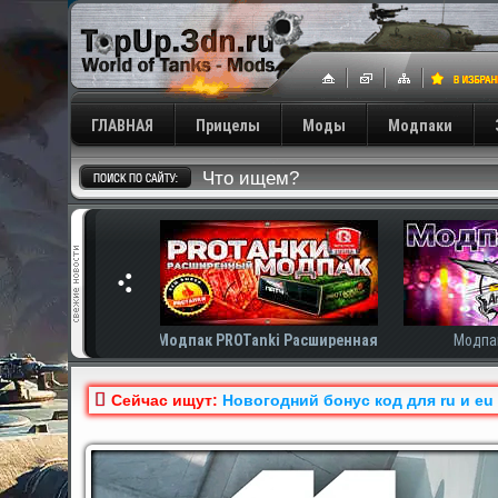
ГЛАВНАЯ
Прицелы
Моды
Модпаки
Tanki Расширенная
Модпак Amway921
Модп
Сейчас ищут:
Новогодний бонус код для ru и eu