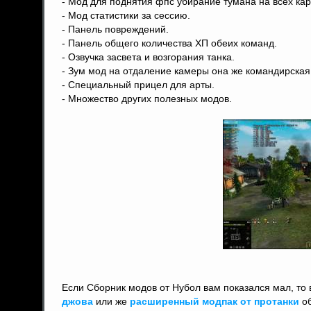
- Мод для поднятия фпс убирание тумана на всех кар
- Мод статистики за сессию.
- Панель повреждений.
- Панель общего количества ХП обеих команд.
- Озвучка засвета и возгорания танка.
- Зум мод на отдаление камеры она же командирская
- Специальный прицел для арты.
- Множество других полезных модов.
Если Сборник модов от Нубол вам показался мал, то
джова
или же
расширенный модпак от протанки
об