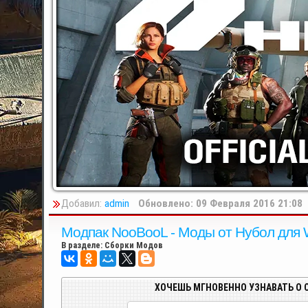
Добавил:
admin
Обновлено: 09 Февраля 2016 21:08
Модпак NooBooL - Моды от Нубол для W
В разделе:
Сборки Модов
ХОЧЕШЬ МГНОВЕННО УЗНАВАТЬ О 