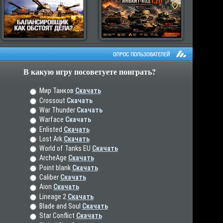
В какую игру посоветуете поиграть?
рос пользователей
Мир Танков
Скачать
Crossout
Скачать
War Thunder
Скачать
Warface
Скачать
Enlisted
Скачать
Lost Ark
Скачать
World of Tanks EU
Скачать
ArcheAge
Скачать
Point blank
Скачать
Caliber
Скачать
Aion
Скачать
Lineage 2
Скачать
Blade and Soul
Скачать
Star Conflict
Скачать