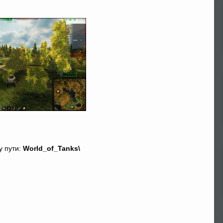
у пути:
World_of_Tanks\