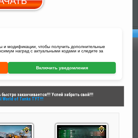
АЧАТЬ
Yandex Диск
Оп
ды и модификации, чтобы получить дополнительные
ксимум наград с актуальными кодами и следите за
Включить уведомления
быстро заканчивается!!! Успей забрать свой!!!
World of Tanks ТУТ!!!