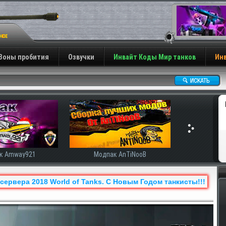
Зоны пробития
Озвучки
Инвайт Коды Мир танков
Инв
ак AnTiNooB
Модпак Корбена
 сервера 2018 World of Tanks. С Новым Годом танкисты!!!
Н