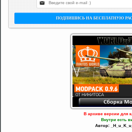
В архиве версии для кл
Внутри есть в
Автор: _H_u_K_u