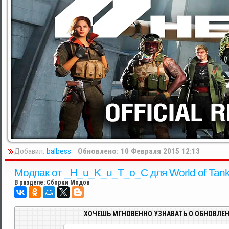
Добавил:
balbess
Обновлено: 10 Февраля 2015 12:13
Модпак от _H_u_K_u_T_o_C для World of Tank
В разделе:
Сборки Модов
ХОЧЕШЬ МГНОВЕННО УЗНАВАТЬ О ОБНОВЛЕН