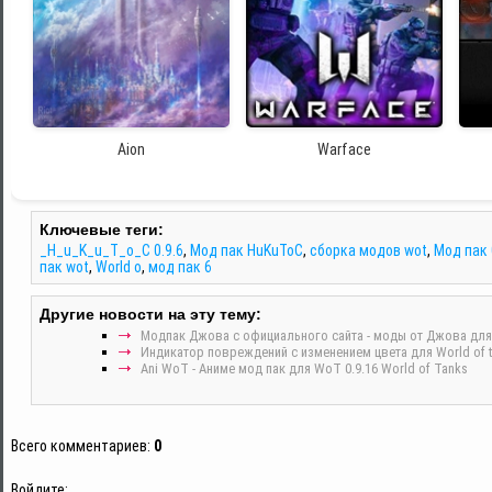
Aion
Warface
Ключевые теги:
_H_u_K_u_T_o_C 0.9.6
,
Мод пак HuKuToC
,
сборка модов wot
,
Мод пак 
пак wot
,
World o
,
мод пак 6
Другие новости на эту тему:
Модпак Джова с официального сайта - моды от Джова для
Индикатор повреждений с изменением цвета для World of ta
Ani WoT - Аниме мод пак для WoT 0.9.16 World of Tanks
Всего комментариев
:
0
Войдите: