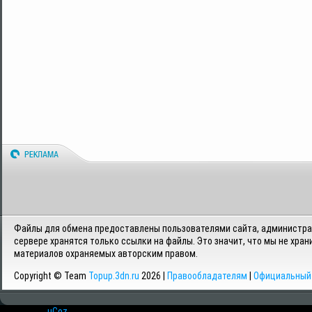
Файлы для обмена предоставлены пользователями сайта, администрац
сервере хранятся только ссылки на файлы. Это значит, что мы не хран
материалов охраняемых авторским правом.
Copyright © Team
Topup.3dn.ru
2026 |
Правообладателям
|
Официальный 
Хостинг от
uCoz