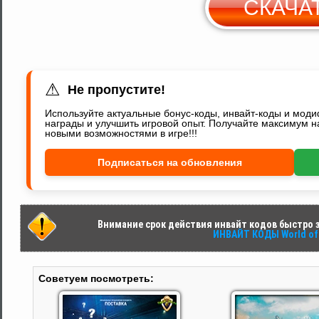
СКАЧА
С
Y
⚠
Не пропустите!
Используйте актуальные бонус-коды, инвайт-коды и мод
награды и улучшить игровой опыт. Получайте максимум н
новыми возможностями в игре!!!
Подписаться на обновления
Внимание срок действия инвайт кодов быстро за
ИНВАЙТ КОДЫ World of 
Советуем посмотреть: