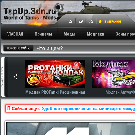
ГЛАВНАЯ
Прицелы
Моды
Модпаки
Зоны про
сширенная
Модпак Amway921
Модпак AnTiNo
Сейчас ищут:
Удобное переключение на миникарте между