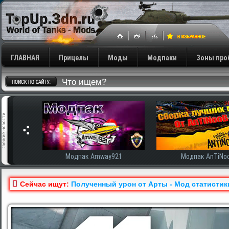
ГЛАВНАЯ
Прицелы
Моды
Модпаки
Зоны про
сширенная
Модпак Amway921
Модпак AnTiNo
Сейчас ищут:
Полученный урон от Арты - Мод статистики