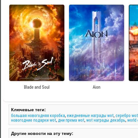
Blade and Soul
Aion
Ключевые теги:
большая новогодняя коробка
,
ежедневные награды wot
,
серебро wot
новогодние подарки wot
,
дни према wot
,
wot награды декабрь
,
world
Другие новости на эту тему: