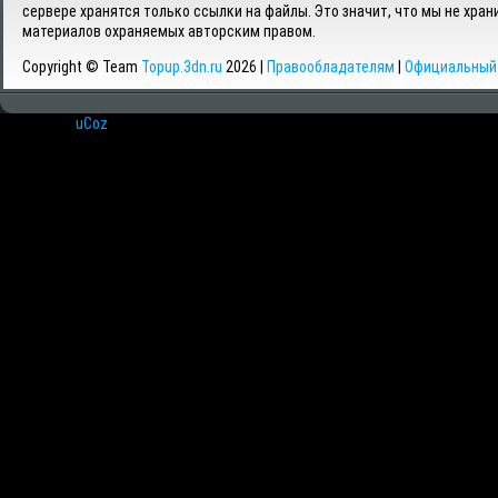
сервере хранятся только ссылки на файлы. Это значит, что мы не хран
материалов охраняемых авторским правом.
Copyright © Team
Topup.3dn.ru
2026 |
Правообладателям
|
Официальный 
Хостинг от
uCoz