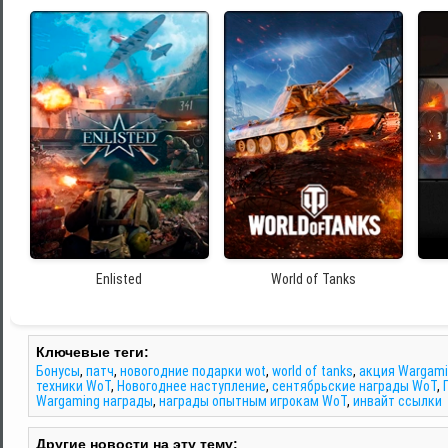
Enlisted
World of Tanks
Ключевые теги:
Бонусы
,
патч
,
новогодние подарки wot
,
world of tanks
,
акция Wargam
техники WoT
,
Новогоднее наступление
,
сентябрьские награды WoT
,
Wargaming награды
,
награды опытным игрокам WoT
,
инвайт ссылки
Другие новости на эту тему: