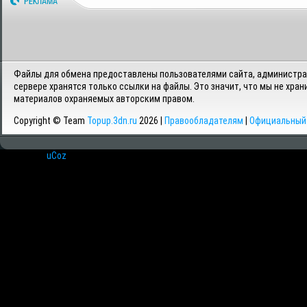
Файлы для обмена предоставлены пользователями сайта, администрац
сервере хранятся только ссылки на файлы. Это значит, что мы не хран
материалов охраняемых авторским правом.
Copyright © Team
Topup.3dn.ru
2026 |
Правообладателям
|
Официальный 
Хостинг от
uCoz