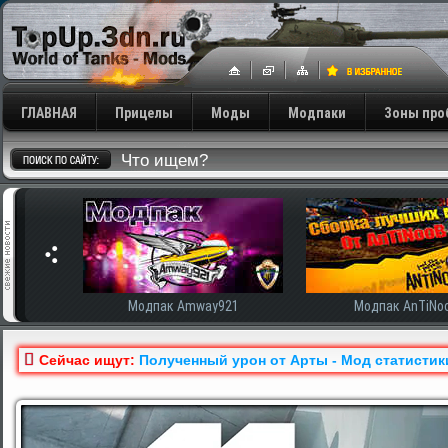
ГЛАВНАЯ
Прицелы
Моды
Модпаки
Зоны про
сширенная
Модпак Amway921
Модпак AnTiNo
Сейчас ищут:
Полученный урон от Арты - Мод статистики