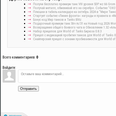
Получи бесплатно премиум танк VIII уровня SDP wz 66 Gr
Получай металл, обменивай его на серебро. Событие "ОХ
Плюшки в табель-календаре на октябрь 2024 в "Мире Танко
Стартует событие «Линия фронта»: награды и правила в «М
Бонус код Мир танков и Tanks Blitz
Подарочный премиум танк Strv m/31 на Новый год 2026 Wor
Возвращение общего боевого чата в Обновлении 1.32 «Ал
Набор прицелов для World of Tanks Бирюза 0.8.3
Прицел с индикацией пробития танков для World of Tanks 0.
Снайперский прицел с зонами пробиваемости для World of t
Всего комментариев
:
0
Войдите:
Отправить