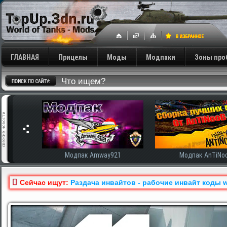
ГЛАВНАЯ
Прицелы
Моды
Модпаки
Зоны про
сширенная
Модпак Amway921
Модпак AnTiNo
Сейчас ищут:
Раздача инвайтов - рабочие инвайт коды w