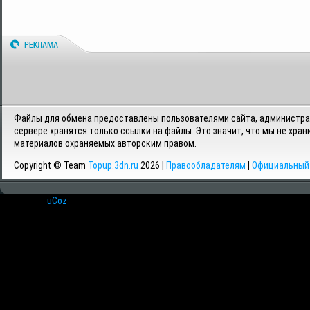
Файлы для обмена предоставлены пользователями сайта, администрац
сервере хранятся только ссылки на файлы. Это значит, что мы не хран
материалов охраняемых авторским правом.
Copyright © Team
Topup.3dn.ru
2026 |
Правообладателям
|
Официальный 
Хостинг от
uCoz