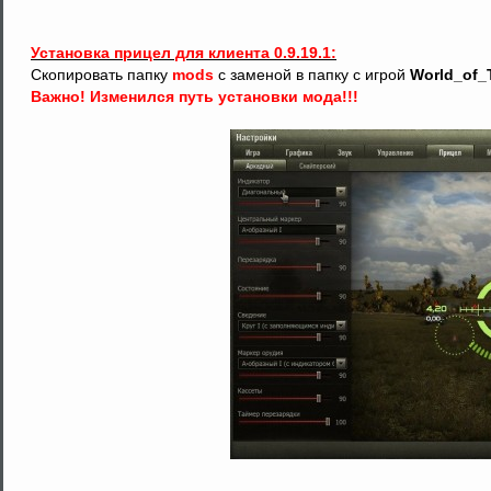
Установка прицел для клиента 0.9.19.1:
Скопировать папку
mods
с заменой в папку с игрой
World_of_
Важно! Изменился путь установки мода!!!