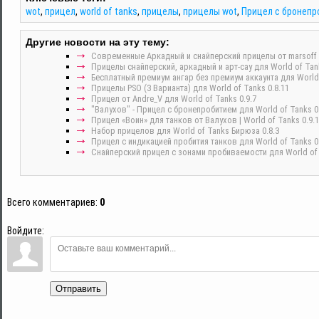
wot
,
прицел
,
world of tanks
,
прицелы
,
прицелы wot
,
Прицел с бронеп
Другие новости на эту тему:
Современные Аркадный и снайперский прицелы от marsoff д
Прицелы снайперский, аркадный и арт-сау для World of Tank
Бесплатный премиум ангар без премиум аккаунта для World 
Прицелы PSO (3 Варианта) для World of Tanks 0.8.11
Прицел от Andre_V для World of Tanks 0.9.7
"Валухов" - Прицел с бронепробитием для World of Tanks 0
Прицел «Воин» для танков от Валухов | World of Tanks 0.9.
Набор прицелов для World of Tanks Бирюза 0.8.3
Прицел с индикацией пробития танков для World of Tanks 0.
Снайперский прицел с зонами пробиваемости для World of t
Всего комментариев
:
0
Войдите:
Отправить