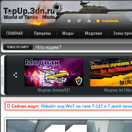
ГЛАВНАЯ
Прицелы
Моды
Модпаки
Зоны про
сширенная
Модпак Amway921
Модпак AnTiNo
Сейчас ищут:
Инвайт код WoT на танк T-127 и 7 дней пре