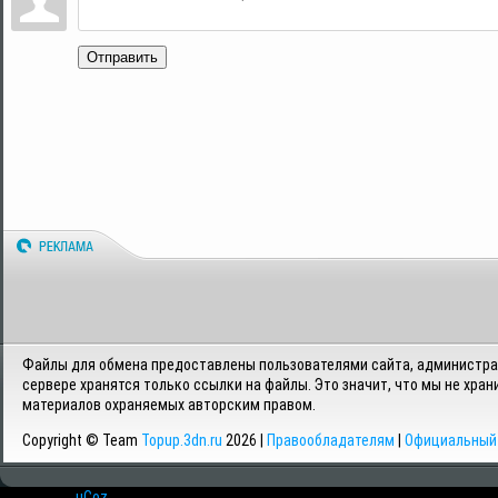
Отправить
Файлы для обмена предоставлены пользователями сайта, администрац
сервере хранятся только ссылки на файлы. Это значит, что мы не хран
материалов охраняемых авторским правом.
Copyright © Team
Topup.3dn.ru
2026 |
Правообладателям
|
Официальный 
Хостинг от
uCoz