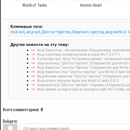
World of Tanks
Atomic Heart
Ключевые теги:
mod wot
,
мод wot
,
Шестое Чувство
,
Озвучка 6 чувства
,
мод world of t
Другие новости на эту тему:
Мод Помогатор - автоустановка оборудования, мультиклиен
Мод статистика онлайн игроков в клане WoT 0.9.17.1
Статистика wot - Мод "Потерянное время" сессионная статис
Звуковой мод "Шестое Чувство" (6 Вариантов) для World of
Мод Лампочка "Шестое Чувство" (5 Вариантов) для World of
Мод Лампочка Глаз "Шестое Чувство" для World of tank 0.8
Мод Молнии лампочки "Шестое Чувство" (3 Варианта) для Wo
Мод колесо загрузки Apple для World of tanks 0.8.11
Звуковой мод "Шестое Чувство" «Сирены» (4 Варианта) для 
Мод Замена солнца и неба на Звездное небо WoT и Мир тан
Всего комментариев
:
0
Войдите: