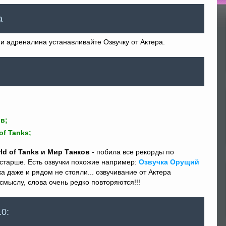
По
а
и адреналина устанавливайте Озвучку от Актера.
в;
of Tanks;
ld of Tanks и Мир Танков
- побила все рекорды по
постарше. Есть озвучки похожие например:
Озвучка Орущий
жа даже и рядом не стояли... озвучивание от Актера
смыслу, слова очень редко повторяются!!!
.0: