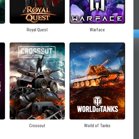
Royal Quest
Warface
Оп
Crossout
World of Tanks