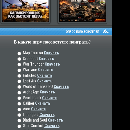
В какую игру посоветуете поиграть?
рос пользователей
Мир Танков
Скачать
Crossout
Скачать
War Thunder
Скачать
Warface
Скачать
Enlisted
Скачать
Lost Ark
Скачать
World of Tanks EU
Скачать
ArcheAge
Скачать
Point blank
Скачать
Caliber
Скачать
Aion
Скачать
Lineage 2
Скачать
Blade and Soul
Скачать
Star Conflict
Скачать