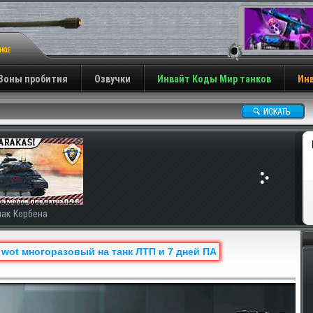
Зоны пробития
Озвучки
Инвайт Коды Мир танков
Инв
ак Корбена
wot многоразовый на танк ЛТП и 7 дней ПА
Н