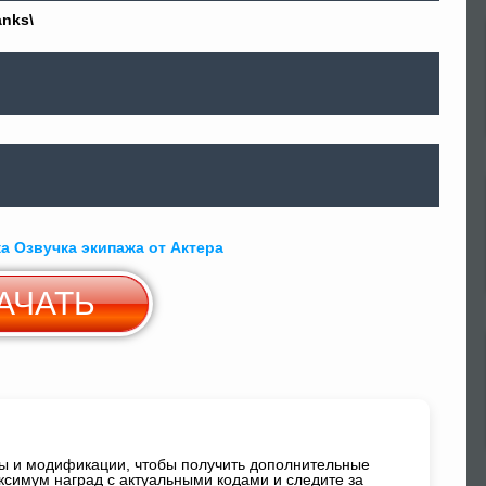
anks\
ка Озвучка экипажа от Актера
АЧАТЬ
Скачать c
Yandex Диск
ды и модификации, чтобы получить дополнительные
ксимум наград с актуальными кодами и следите за