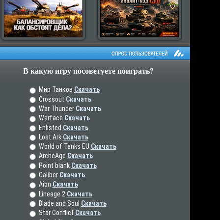
В какую игру посоветуете поиграть?
рос пользователей
Мир Танков
Скачать
Crossout
Скачать
War Thunder
Скачать
Warface
Скачать
Enlisted
Скачать
Lost Ark
Скачать
World of Tanks EU
Скачать
ArcheAge
Скачать
Point blank
Скачать
Caliber
Скачать
Aion
Скачать
Lineage 2
Скачать
Blade and Soul
Скачать
Star Conflict
Скачать