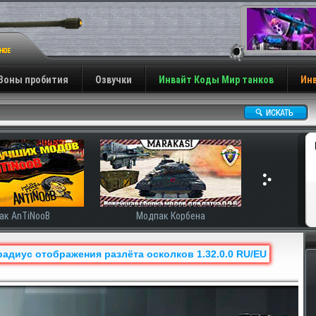
Зоны пробития
Озвучки
Инвайт Коды Мир танков
Инв
ак AnTiNooB
Модпак Корбена
адиус отображения разлёта осколков 1.32.0.0 RU/EU
Н