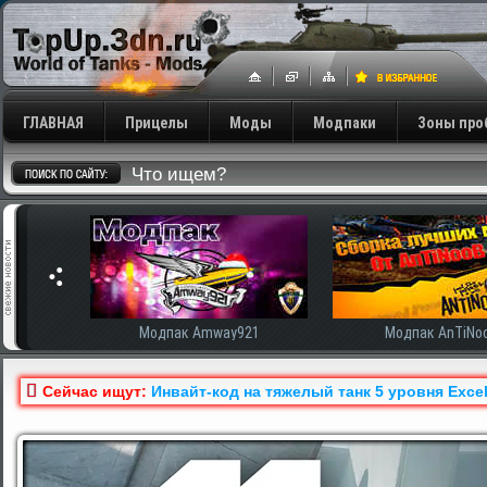
ГЛАВНАЯ
Прицелы
Моды
Модпаки
Зоны про
сширенная
Модпак Amway921
Модпак AnTiNo
Сейчас ищут:
Инвайт-код на тяжелый танк 5 уровня Exce