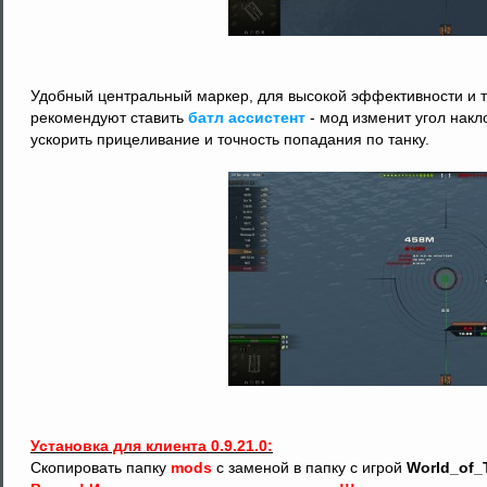
Удобный центральный маркер, для высокой эффективности и т
рекомендуют ставить
батл ассистент
- мод изменит угол нак
ускорить прицеливание и точность попадания по танку.
Установка для клиента 0.9.21.0:
Скопировать папку
mods
с заменой в папку с игрой
World_of_