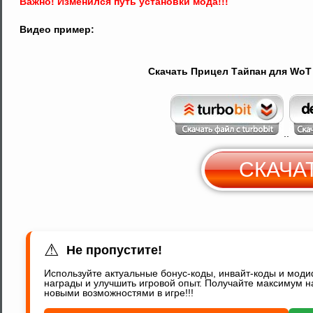
Важно! Изменился путь установки мода!!!
Видео пример:
Скачать Прицел Тайпан для WoT 0
..
СКАЧА
С
Y
⚠
Не пропустите!
Используйте актуальные бонус-коды, инвайт-коды и мод
награды и улучшить игровой опыт. Получайте максимум н
новыми возможностями в игре!!!