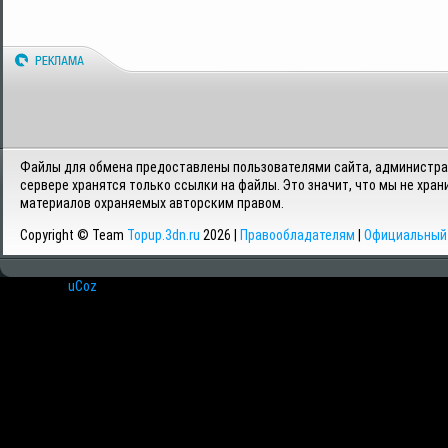
Файлы для обмена предоставлены пользователями сайта, администрац
сервере хранятся только ссылки на файлы. Это значит, что мы не хран
материалов охраняемых авторским правом.
Copyright © Team
Topup.3dn.ru
2026 |
Правообладателям
|
Официальный 
Хостинг от
uCoz