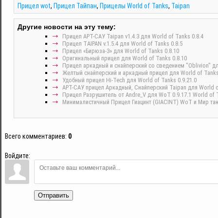
Прицел wot
,
Прицел Тайпан
,
Прицелы World of Tanks
,
Taipan
Другие новости на эту тему:
Прицел АРТ-САУ Taipan v1.4.3 для World of Tanks 0.8.4
Прицел TAIPAN v.1.5.4 для World of Tanks 0.8.5
Прицел «Бирюза-3» для World of Tanks 0.8.10
Оригинальный прицел для World of Tanks 0.8.10
Прицел аркадный и снайперский со сведением "Oblivion" для
Желтый снайперский и аркадный прицел для World of Tanks
Удобный прицел Hi-Tech для World of Tanks 0.9.21.0
АРТ-САУ прицел Аркадный, Снайперский Taipan для World of
Прицел Разрушитель от Andre_V для WoT 0.9.17.1 World of 
Минималистичный Прицел Гиацинт (GIACINT) WoT и Мир танк
Всего комментариев
:
0
Войдите:
Отправить