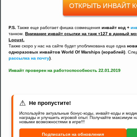
ОТКРЫТЬ ИНВАЙТ 
P.S.
Также еще работает фишка совмещения
инвайт код +
ин
танком.
Внимание инвайт ссылки на танк т127 в данный мо
Locust.
Также скоро у нас на сайте будет упобликована еще одна
нова
одноразовых инвайтов World Of Warships (кораблей)
. Сле
рассылка на почту
)
.
Инвайт проверен на работоспособность 22.01.2019
⚠
Не пропустите!
Используйте актуальные бонус-коды, инвайт-коды и мод
награды и улучшить игровой опыт. Получайте максимум н
новыми возможностями в игре!!!
Подписаться на обновления