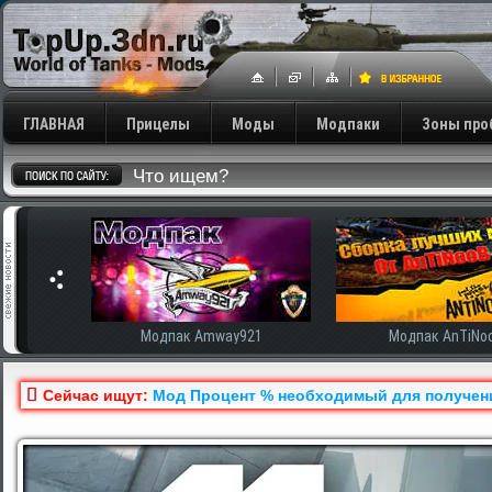
ГЛАВНАЯ
Прицелы
Моды
Модпаки
Зоны про
сширенная
Модпак Amway921
Модпак AnTiNo
Сейчас ищут:
Мод Процент % необходимый для получения