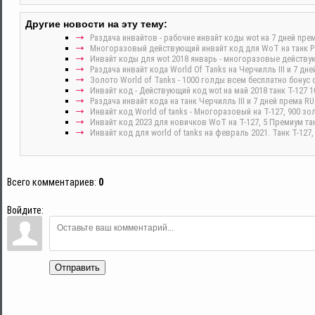
Другие новости на эту тему:
Раздача инвайтов - рабочие инвайт коды wot на 7 дней прем
Многоразовый действующий инвайт код для WoT на танк Pz.
Инвайт коды для wot 2018 январь - многоразовые действ
Раздача инвайт кода World Of Tanks на Черчилль III и 7 дн
Золото World of Tanks - 1000 голды всем бесплатно бонус 
Инвайт код - Действующий код wot на май 2018 танк Т-127 1
Раздача инвайт кода на танк Черчилль III и 7 дней према RU
Инвайт код World of tanks - Многоразовый на Т-127, 900 зо
Инвайт код 2023 для новичков WoT на Т-127, 5 Премиум тан
Инвайт код для world of tanks на февраль 2021. Танк Т-127,
Всего комментариев
:
0
Войдите:
Отправить