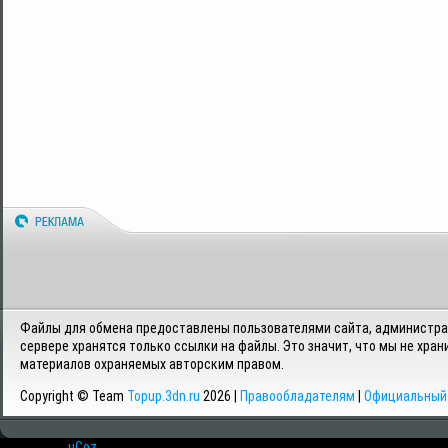
Файлы для обмена предоставлены пользователями сайта, администрац
сервере хранятся только ссылки на файлы. Это значит, что мы не хран
материалов охраняемых авторским правом.
Copyright © Team
Topup.3dn.ru
2026 |
Правообладателям
|
Официальный 
Хостинг от
uCoz