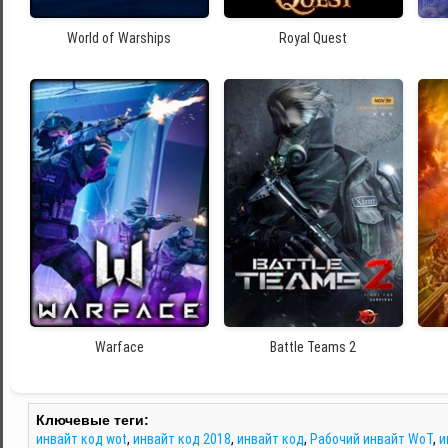
World of Warships
Royal Quest
Warface
Battle Teams 2
Ключевые теги:
инвайт код wot
,
инвайт код 2018
,
инвайт код
,
Рабочий инвайт WoT
,
и