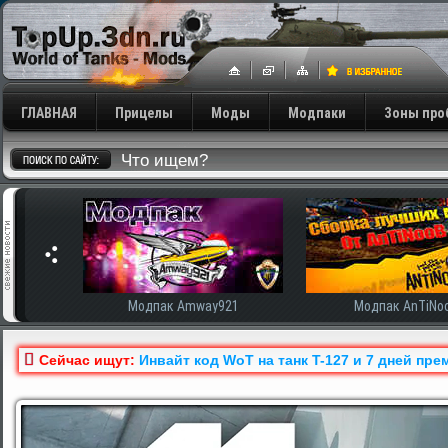
ГЛАВНАЯ
Прицелы
Моды
Модпаки
Зоны про
Модпак Amway921
Модпак AnTiNooB
Сейчас ищут:
Инвайт код WoT на танк T-127 и 7 дней пре