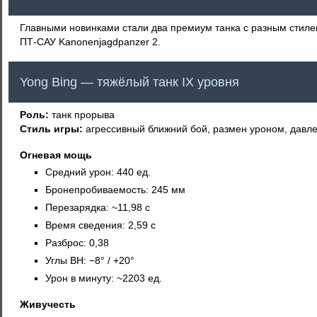
Главными новинками стали два премиум танка с разным стиле
ПТ-САУ Kanonenjagdpanzer 2.
Yong Bing — тяжёлый танк IX уровня
Роль:
танк прорыва
Стиль игры:
агрессивный ближний бой, размен уроном, давл
Огневая мощь
Средний урон: 440 ед.
Бронепробиваемость: 245 мм
Перезарядка: ~11,98 с
Время сведения: 2,59 с
Разброс: 0,38
Углы ВН: −8° / +20°
Урон в минуту: ~2203 ед.
Живучесть