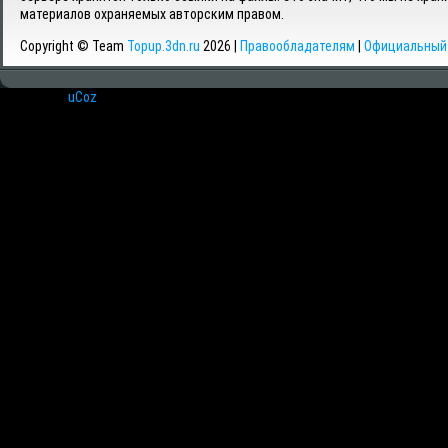
материалов охраняемых авторским правом.
Copyright © Team
Topup.3dn.ru
2026 |
Правообладателям
|
Официальный 
Хостинг от
uCoz