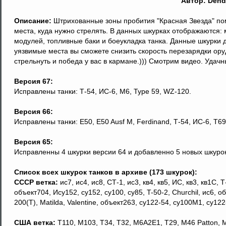
Автор: Dend
Описание:
Штрихованные зоны пробития "Красная Звезда" пом
места, куда нужно стрелять. В данных шкурках отображаются:
модулей, топливные баки и боеукладка танка. Данные шкурки 
уязвимые места вы сможете снизить скорость перезарядки ору
стрельнуть и победа у вас в кармане.))) Смотрим видео. Удачны
Версия 67:
Исправлены танки: Т-54, ИС-6, M6, Type 59, WZ-120.
Версия 66:
Исправлены танки: E50, E50 Ausf M, Ferdinand, Т-54, ИС-6, T69
Версия 65:
Исправленны 4 шкурки версии 64 и добавленно 5 новых шкурок д
Список всех шкурок танков в архиве (173 шкурок):
СССР ветка:
ис7, ис4, ис8, СТ-1, ис3, кв4, кв5, ИС, кв3, кв1С, Т
объект704, Ису152, су152, су100, су85, T-50-2, Churchil, ис6, 
200(T), Matilda, Valentine, объект263, су122-54, су100М1, су122
США ветка:
T110, M103, Т34, T32, M6A2E1, Т29, М46 Patton, М2