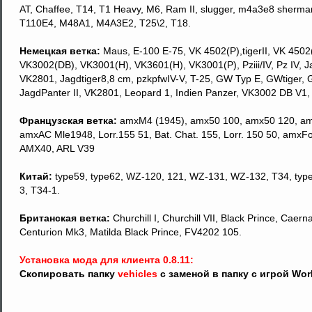
AT, Chaffee, T14, T1 Heavy, M6, Ram II, slugger, m4a3e8 sherm
T110E4, M48A1, M4A3E2, T25\2, T18.
Немецкая ветка:
Мaus, Е-100 Е-75, VK 4502(P),tigerII, VK 4502(A)
VK3002(DB), VK3001(H), VK3601(H), VK3001(Р), Pziii/IV, Pz IV, Ja
VK2801, Jagdtiger8,8 cm, pzkpfwIV-V, T-25, GW Typ E, GWtiger, 
JagdPanter II, VK2801, Leopard 1, Indien Panzer, VK3002 DB V1,
Французская ветка:
amxM4 (1945), amx50 100, amx50 120, amx5
amxAC Mle1948, Lorr.155 51, Bat. Chat. 155, Lorr. 150 50, amx
AMX40, ARL V39
Китай:
type59, type62, WZ-120, 121, WZ-131, WZ-132, T34, type5
3, T34-1.
Британская ветка:
Churchill I, Churchill VII, Black Prince, Cae
Centurion Mk3, Matilda Black Prince, FV4202 105.
Установка мода для клиента 0.8.11:
Скопировать папку
vehicles
с заменой в папку с игрой Wor