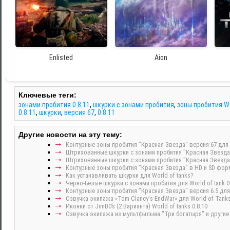
Enlisted
Aion
Ключевые теги:
зонами пробития 0.8.11
,
шкурки с зонами пробития
,
зоны пробития Wo
0.8.11
,
шкурки
,
версия 67
,
0.8.11
Другие новости на эту тему:
Контурные зоны пробития "Красная Звезда" версия 67 для W
Штрихованные шкурки с зонами пробития "Красная Звезда" в
Штрихованные шкурки с зонами пробития "Красная Звезда" в
Контурные зоны пробития "Красная Звезда" в HD и SD форм
Как устанавливать шкурки для World of tanks?
Черно-Белые шкурки с зонами пробития для World of tank 0
Контурные зоны пробития "Красная Звезда" версия 6.5 для W
Озвучка экипажа «Tom Clancy's EndWar» для World of Tanks
Иконки от JimB0’s (2 Варианта) World of tanks 0.8.10
Озвучка экипажа из мультфильма "Три богатыря" и другие д