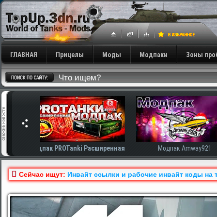
ГЛАВНАЯ
Прицелы
Моды
Модпаки
Зоны про
сширенная
Модпак Amway921
Модпак AnTiNo
Сейчас ищут:
Инвайт ссылки и рабочие инвайт коды на т