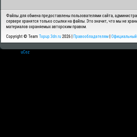
Файлы для обмена предоставлены пользователями сайта, администрац
сервере хранятся только ссылки на файлы. Это значит, что мы не хран
материалов охраняемых авторским правом.
Copyright © Team
Topup.3dn.ru
2026 |
Правообладателям
|
Официальный 
Хостинг от
uCoz