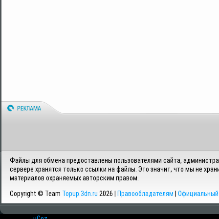
Файлы для обмена предоставлены пользователями сайта, администрац
сервере хранятся только ссылки на файлы. Это значит, что мы не хран
материалов охраняемых авторским правом.
Copyright © Team
Topup.3dn.ru
2026 |
Правообладателям
|
Официальный 
Хостинг от
uCoz