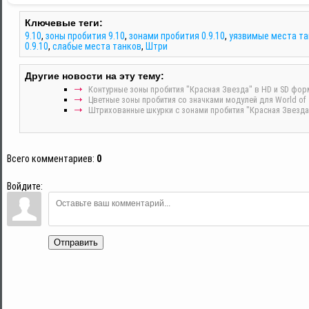
Ключевые теги:
9.10
,
зоны пробития 9.10
,
зонами пробития 0.9.10
,
уязвимые места та
0.9.10
,
слабые места танков
,
Штри
Другие новости на эту тему:
Контурные зоны пробития "Красная Звезда" в HD и SD форм
Цветные зоны пробития со значками модулей для World of T
Штрихованные шкурки с зонами пробития "Красная Звезда" в
Всего комментариев
:
0
Войдите:
Отправить