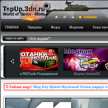
ГЛАВНАЯ
Прицелы
Моды
Модпаки
Зоны про
сширенная
Модпак Amway921
Модпак AnTiNo
Сейчас ищут:
Мод Arty Splash Фугасный Сплеш радиус о