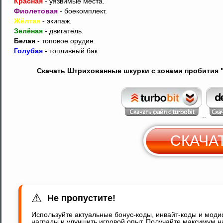
Красная
- уязвимые места.
Фиолетовая
- боекомплект.
Жёлтая
- экипаж.
Зелёная
- двигатель.
Белая
- топовое орудие.
Голубая
- топливный бак.
Скачать Штрихованные шкурки с зонами пробития "К
..
СКАЧА
С
Y
⚠
Не пропустите!
Используйте актуальные бонус-коды, инвайт-коды и мод
награды и улучшить игровой опыт. Получайте максимум н