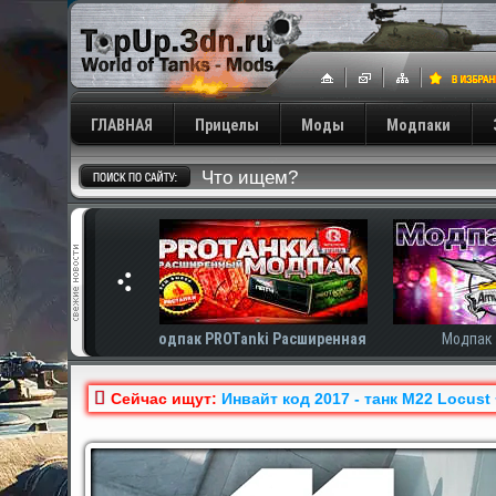
ГЛАВНАЯ
Прицелы
Моды
Модпаки
Tanki Расширенная
Модпак Amway921
Модп
Сейчас ищут:
Инвайт код 2017 - танк M22 Locust