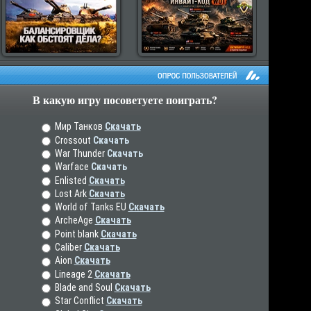
В какую игру посоветуете поиграть?
рос пользователей
Мир Танков
Скачать
Crossout
Скачать
War Thunder
Скачать
Warface
Скачать
Enlisted
Скачать
Lost Ark
Скачать
World of Tanks EU
Скачать
ArcheAge
Скачать
Point blank
Скачать
Caliber
Скачать
Aion
Скачать
Lineage 2
Скачать
Blade and Soul
Скачать
Star Conflict
Скачать