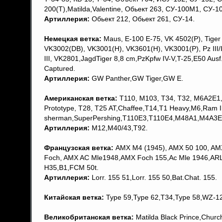
200(T),Matilda,Valentine, Обьект 263, СУ-100М1, СУ-1
Артиллерия:
Обьект 212, Обьект 261, СУ-14.
Немецкая ветка:
Мaus, Е-100 Е-75, VK 4502(P), Tiger II
VK3002(DB), VK3001(H), VK3601(H), VK3001(Р), Pz III/IV
III, VK2801,JagdTiger 8,8 cm,PzKpfw IV-V,T-25,E50 Aus
Captured.
Артиллерия:
GW Panther,GW Tiger,GW E.
Американская ветка:
T110, M103, Т34, T32, M6A2E1, 
Prototype, Т28, T25 AT,Chaffee,T14,T1 Heavy,M6,Ram I
sherman,SuperPershing,T110E3,T110E4,M48A1,M4A3E2
Артиллерия:
M12,M40/43,T92.
Французская ветка:
AMX M4 (1945), AMX 50 100, AMX 5
Foch, AMX AC Mle1948,AMX Foch 155,Ac Mle 1946,AR
H35,B1,FCM 50t.
Артиллерия:
Lorr. 155 51,Lorr. 155 50,Bat.Chat. 155.
Китайская ветка:
Type 59,Type 62,T34,Type 58,WZ-1
Великобританская ветка:
Matilda Black Prince,Church