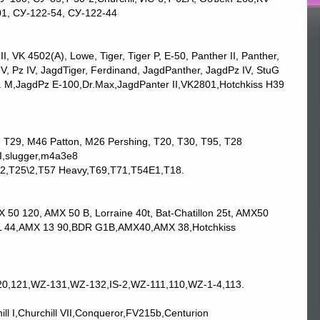
01, СУ-122-54, СУ-122-44
По
, VK 4502(A), Lowe, Tiger, Tiger P, Е-50, Panther II, Panther,
, Pz IV, JagdTiger, Ferdinand, JagdPanther, JagdPz IV, StuG
f. M,JagdPz E-100,Dr.Max,JagdPanter II,VK2801,Hotchkiss H39
Т29, М46 Patton, М26 Pershing, T20, Т30, Т95, Т28
I,slugger,m4a3e8
,T25\2,T57 Heavy,T69,T71,T54E1,T18.
0 120, AMX 50 B, Lorraine 40t, Bat-Chatillon 25t, AMX50
L 44,AMX 13 90,BDR G1B,AMX40,AMX 38,Hotchkiss
20,121,WZ-131,WZ-132,IS-2,WZ-111,110,WZ-1-4,113.
ill I,Churchill VII,Conqueror,FV215b,Centurion