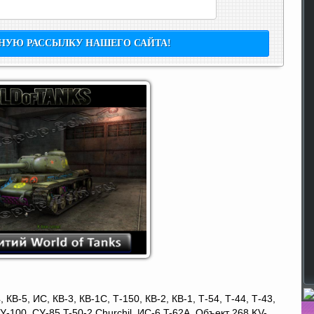
 КВ-5, ИС, КВ-3, КВ-1С, Т-150, КВ-2, КВ-1, Т-54, Т-44, Т-43,
У-100, СУ-85,T-50-2,Churchil, ИС-6,T-62A, Объект 268,KV-