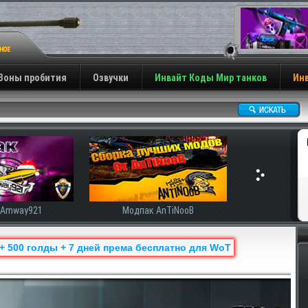
Зоны пробития
Озвучки
Инвайт Коды Мир танков
Инв
ак AnTiNooB
Модпак Корбена
 + 500 голды + 7 дней према бесплатно для WoT
Н