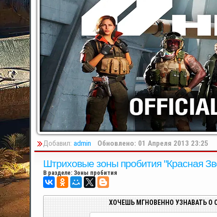
Добавил:
admin
Обновлено: 01 Апреля 2013 23:25
Штриховые зоны пробития "Красная Звез
В разделе:
Зоны пробития
ХОЧЕШЬ МГНОВЕННО УЗНАВАТЬ О 