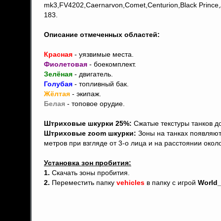
mk3,FV4202,Caernarvon,Comet,Centurion,Black Prince,A
183.
Описание отмеченных областей:
Красная
- уязвимые места.
Фиолетовая
- боекомплект.
Зелёная
- двигатель.
Голубая
- топливный бак.
Жёлтая
- экипаж.
Белая
- топовое орудие.
Штриховые шкурки 25%:
Сжатые текстуры танков д
Штриховые zoom шкурки:
Зоны на танках появляют
метров при взгляде от 3-о лица и на расстоянии окол
Установка зон пробития:
1.
Скачать зоны пробития.
2.
Переместить папку
vehicles
в папку с игрой
World_