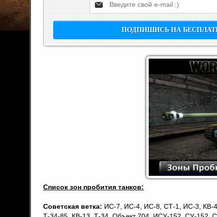
Список зон пробития танков:
Советская ветка:
ИС-7, ИС-4, ИС-8, СТ-1, ИС-3, КВ-4,
Т-34-85, КВ-13, Т-34, Объект 704, ИСУ-152, СУ-152, С