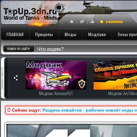
ГЛАВНАЯ
Прицелы
Моды
Модпаки
Зоны про
сширенная
Модпак Amway921
Модпак AnTiNo
Сейчас ищут:
Раздача инвайтов - рабочие инвайт коды w