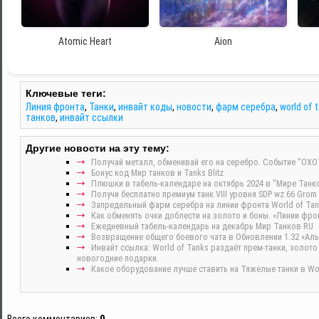
Atomic Heart
Aion
Ключевые теги:
Линия фронта
,
Танки
,
инвайт коды
,
новости
,
фарм серебра
,
world of 
танков
,
инвайт ссылки
Другие новости на эту тему:
Получай металл, обменивай его на серебро. Событие "ОХ
Бонус код Мир танков и Tanks Blitz
Плюшки в табель-календаре на октябрь 2024 в "Мире Танко
Получи бесплатно премиум танк VIII уровня SDP wz 66 Gr
Запредельный фарм серебра на линии фронта World of Tan
Как обменять очки доблести на золото и боны. «Линии фрон
Ежедневный табель-календарь на декабрь Мир Танков RU
Возвращение общего боевого чата в Обновлении 1.32 «Ал
Инвайт ссылка: World of Tanks раздаёт прем-танки, золот
новогодние подарки.
Какое оборудование лучше ставить на Тяжелые танки в Wor
Всего комментариев
:
0