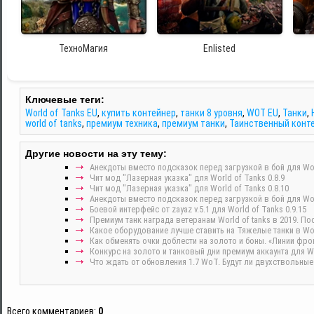
ТехноМагия
Enlisted
Ключевые теги:
World of Tanks EU
,
купить контейнер
,
танки 8 уровня
,
WOT EU
,
Танки
,
world of tanks
,
премиум техника
,
премиум танки
,
Таинственный конт
Другие новости на эту тему:
Анекдоты вместо подсказок перед загрузкой в бой для Worl
Чит мод "Лазерная указка" для World of Tanks 0.8.9
Чит мод "Лазерная указка" для World of Tanks 0.8.10
Анекдоты вместо подсказок перед загрузкой в бой для Worl
Боевой интерфейс от zayaz v.5.1 для World of Tanks 0.9.15
Премиум танк награда ветеранам World of tanks в 2019. По
Какое оборудование лучше ставить на Тяжелые танки в Wor
Как обменять очки доблести на золото и боны. «Линии фрон
Конкурс на золото и танковый дни премиум аккаунта для Wo
Что ждать от обновления 1.7 WoT. Будут ли двухствольные
Всего комментариев
:
0