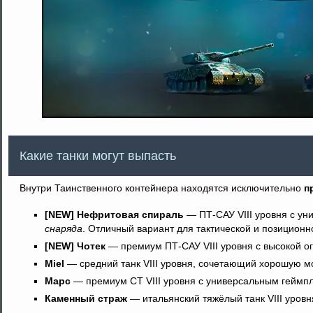
Какие танки могут выпасть
Внутри Таинственного контейнера находятся исключительно
п
[NEW] Нефритовая спираль
— ПТ-САУ VIII уровня с ун
снаряда
. Отличный вариант для тактической и позиционн
[NEW] Чотек
— премиум ПТ-САУ VIII уровня с высокой о
Miel
— средний танк VIII уровня, сочетающий хорошую мо
Марс
— премиум СТ VIII уровня с универсальным геймпл
Каменный страж
— итальянский тяжёлый танк VIII уровн