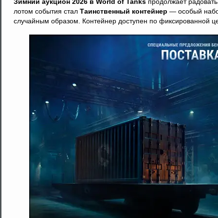
Зимний аукцион 2026 в World of Tanks
продолжает радовать
лотом события стал
Таинственный контейнер
— особый набо
случайным образом. Контейнер доступен по фиксированной цен