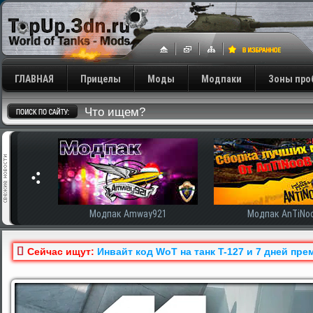
ГЛАВНАЯ
Прицелы
Моды
Модпаки
Зоны про
921
Модпак AnTiNooB
Модпак Корбен
Сейчас ищут:
Инвайт код WoT на танк T-127 и 7 дней пре