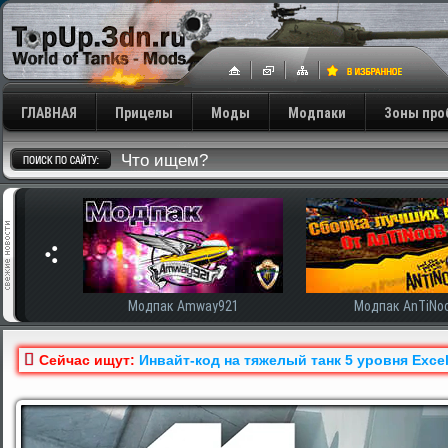
ГЛАВНАЯ
Прицелы
Моды
Модпаки
Зоны про
сширенная
Модпак Amway921
Модпак AnTiNo
Сейчас ищут:
Инвайт-код на тяжелый танк 5 уровня Exce