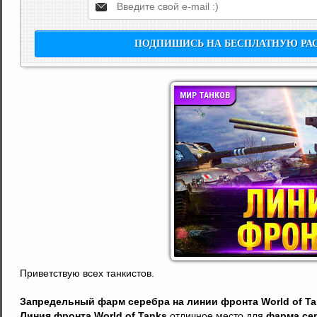
МИР ТАНКОВ
Приветствую всех танкистов.
Запредельный фарм серебра на линии фронта World of T
Линия фронта World of Tanks
отличное место для
фарма се