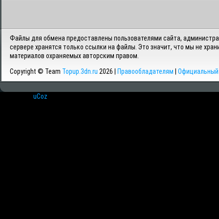
Файлы для обмена предоставлены пользователями сайта, администрац
сервере хранятся только ссылки на файлы. Это значит, что мы не хран
материалов охраняемых авторским правом.
Copyright © Team
Topup.3dn.ru
2026 |
Правообладателям
|
Официальный 
Хостинг от
uCoz