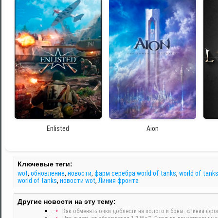
Enlisted
Aion
Ключевые теги:
wot
,
обновление
,
новости
,
фарм серебра world of tanks
,
world of tank
world of tanks
,
новости wot
,
Линия фронта
Другие новости на эту тему:
Как обменять очки доблести на золото и боны. «Линии фрон