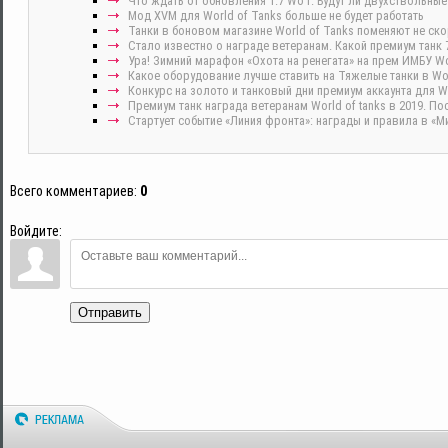
Что ждать от обновления 1.7 WoT. Будут ли двухствольные
Мод XVM для World of Tanks больше не будет работать
Танки в боновом магазине World of Tanks поменяют не скор
Стало известно о награде ветеранам. Какой премиум танк 
Ура! Зимний марафон «Охота на ренегата» на прем ИМБУ Wor
Какое оборудование лучше ставить на Тяжелые танки в Wor
Конкурс на золото и танковый дни премиум аккаунта для Wo
Премиум танк награда ветеранам World of tanks в 2019. По
Стартует событие «Линия фронта»: награды и правила в «М
Всего комментариев
:
0
Войдите:
Отправить