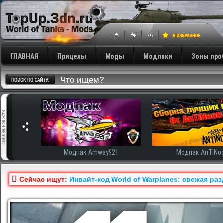
ГЛАВНАЯ
Прицелы
Моды
Модпаки
Зоны про
сширенная
Модпак Amway921
Модпак AnTiNo
Сейчас ищут:
Инвайт-код World of Warplanes: свежая ра