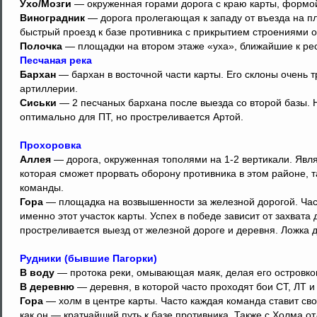
Ухо/Мозги
— окруженная горами дорога с краю карты, формо
Виноградник
— дорога пролегающая к западу от въезда на п
быстрый проезд к базе противника с прикрытием строениями о
Полочка
— площадки на втором этаже «уха», ближайшие к ре
Песчаная река
Бархан
— бархан в восточной части карты. Его склоны очень 
артиллерии.
Сиськи
— 2 песчаных бархана после выезда со второй базы. 
оптимально для ПТ, но простреливается Артой.
Прохоровка
Аллея
— дорога, окруженная тополями на 1-2 вертикали. Явля
которая сможет прорвать оборону противника в этом районе, т
команды.
Гора
— площадка на возвышенности за железной дорогой. Част
именно этот участок карты. Успех в победе зависит от захвата
простреливается выезд от железной дороге и деревня. Ложка 
Рудники (бывшие Пагорки)
В воду
— протока реки, омывающая маяк, делая его островко
В деревню
— деревня, в которой часто проходят бои СТ, ЛТ и 
Гора
— холм в центре карты. Часто каждая команда ставит свое
как он — кратчайший путь к базе противника. Также с Холма от