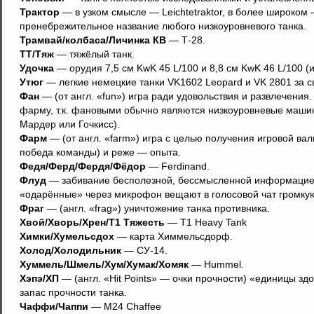
Трактор
— в узком смысле — Leichtetraktor, в более широком
пренебрежительное название любого низкоуровневого танка.
Трамвай/колбаса/Личинка КВ
— Т-28.
ТТ/Тяж
— тяжёлый танк.
Удочка
— орудия 7,5 см KwK 45 L/100 и 8,8 см KwK 46 L/100 (
Утюг
— легкие немецкие танки VK1602 Leopard и VK 2801 за 
Фан
— (от англ. «fun») игра ради удовольствия и развлечения.
фарму, т.к. фановыми обычно являются низкоуровневые маши
Мардер или Гочкисс).
Фарм
— (от англ. «farm») игра с целью получения игровой вал
победа команды) и реже — опыта.
Федя/Ферд/Фердя/Фёдор
— Ferdinand.
Флуд
— забивание бесполезной, бессмысленной информацией ч
«одарённые» через микрофон вещают в голосовой чат громку
Фраг
— (англ. «frag») уничтожение танка противника.
Хвой/Хворь/Хрен/Т1 Тяжесть
— T1 Heavy Tank
Химки/Хумельсдох
— карта Химмельсдорф.
Холод/Холодильник
— СУ-14.
Хуммель/Шмель/Хум/Хумак/Хомяк
— Hummel.
Хэпэ/ХП
— (англ. «Hit Points» — очки прочности) «единицы з
запас прочности танка.
Чаффи/Чаппи
— M24 Chaffee