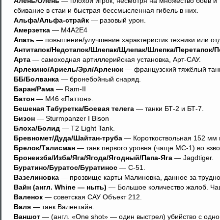
Алень/Олень
— плохой игрок, несмотря на множество боёв и 
сбивание в стаи и быстрая бессмысленная гибель в них.
Альфа/Альфа-страйк
— разовый урон.
Амерзетка
— М4А2Е4
Апать
— повышение/улучшение характеристик техники или от
Антитапок/Недотапок/Шлепак/Щлепак/Шлепка/Перетапок/П
Арта
— самоходная артиллерийская установка, Арт-САУ.
Арлекино/Ариель/Эрл/Арленок
— французский тяжёлый танк
ББ/Болванка
— бронебойный снаряд.
Баран/Рама
— Ram-II
Батон
— М46 «Паттон».
Бешеная Табуретка/Боевая телега
— танки БТ-2 и БТ-7.
Бизон
— Sturmpanzer I Bison
Блоха/Болид
— T2 Light Tank.
Бревномет/Дуда/Шайтан-труба
— Короткоствольная 152 мм 
Брелок/Талисман
— танк первого уровня (чаще MC-1) во взво
Бронеизба/Изба/Яга/Ягода/Ягодный/Папа-Яга
— Jagdtiger.
Буратино/Буратос/Буратинос
— С-51.
Вазелиновка
— прозвище карты Малиновка, данное за трудно
Вайн (англ. Whine — ныть)
— Большое количество жалоб. Ча
Валенок
— советская САУ Объект 212.
Валя
— танк Валентайн.
Ваншот
— (англ. «One shot» — один выстрел) убийство с одно