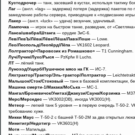
Кустодрочер
— танк, засевший в кустах, используя тактику бо
Лаг
— (англ. «lag» — задержка) потеря (задержка) пакетов по п
замедление работы сервера, приводящие к «подвисанию игры
Лакер
— (англ. «luck» — удача) везунчик, удачливый.
Лампочка
— игрок на быстром танке, разведчик, от «Светляка»
Ланса/швабра/Штанга
— орудие ЗиС-6.
Лев/ЛевЪ/Лёва/Лёве/Лёша/Лавэ/Лоше
— Lowe.
Лео/Леопольд/Леопёрд/Лёпа
— VK1602 Leopard.
Лолтрактор/«Паровозик из Ромашково»
— T1 Cunningham.
Луч/Лучик/Лухс/Рыся
— PzKpfw II Luchs.
ЛТ
— лёгкий танк.
Луноход/Ущерб/Пушечное мясо на ГК
— ИС-7.
Ляхтрактор/Трактор/Эль-трактор/Лолтрактор
— Leichtetrakt
Малышок/Сток/Стоковый
— танк в базовой комплектации, бе
Машина смерти-1/Макака/МоCька
— MC-1.
Мангал/Броневичок/Унитаз/Джакузи/Сауна/Корзинка
— M3
Мерс/Мерседес
— VK3002(DB), иногда VK3001(H).
Метеор
— легкий танк 5 уровня — в первую очередь Т-50-2. V
требованию хуже.
Микки Маус
— Т-50-2 с башней Т-50-2М за два открытых люка
Минитигр/Недотигр
— VK3601(H)
Мотя
— Матильда.