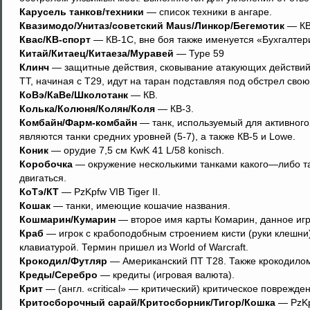
Карусель танков/техники
— список техники в ангаре.
Квазимодо/Унитаз/советский Maus/Линкор/Бегемотик
— КВ
Квас/КВ-спорт
— КВ-1С, вне боя также именуется «Бухгалте
Китай/Китаец/Китаеза/Муравей
— Type 59
Клинч
— защитные действия, сковывание атакующих действий 
ТТ, начиная с Т29, идут на таран подставляя под обстрел св
КоВэ/КаВе/Школотанк
— КВ.
Колька/Колюня/Колян/Коля
— КВ-3.
Комбайн/Фарм-комбайн
— танк, используемый для активног
являются танки средних уровней (5-7), а также КВ-5 и Lowe.
Коник
— орудие 7,5 см KwK 41 L/58 konisch.
Коробочка
— окружение несколькими танками какого—либо та
двигаться.
КоТэ/КТ
— PzKpfw VIB Tiger II.
Кошак
— танки, имеющие кошачие названия.
Кошмарин/Кумарин
— второе имя карты Комарин, данное игр
Краб
— игрок с крабоподобным строением кисти (руки клешни
клавиатурой. Термин пришел из World of Warcraft.
Крокодил/Футляр
— Американский ПТ T28. Также крокодилом
Креды/Серебро
— кредиты (игровая валюта).
Крит
— (англ. «critical» — критический) критическое поврежде
Критосборочный сарай/Критосборник/Тигор/Кошка
— PzKpf