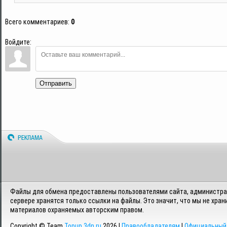
Всего комментариев
:
0
Войдите:
Отправить
Файлы для обмена предоставлены пользователями сайта, администрац
сервере хранятся только ссылки на файлы. Это значит, что мы не хран
материалов охраняемых авторским правом.
Copyright © Team
Topup.3dn.ru
2026 |
Правообладателям
|
Официальный 