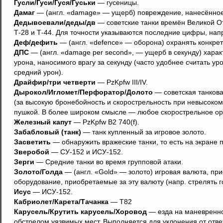
Гусли/Гуси/Гуся/Гуськи
— гусеницы.
Дамаг
— (англ. «damage» — ущерб) повреждение, нанесённое
Дедывоевали/деды/дв
— советские танки времён Великой От
Т-28 и Т-44. Для точности указываются последние цифры, нап
Деф/дефить
— (англ. «defence» — оборона) охранять конкрет
ДПС
— (англ. «damage per second», — ущерб в секунду) харак
урона, наносимого врагу за секунду (часто удобнее считать ур
средний урон).
Драйфир/три четверти
— PzKpfw III/IV.
Дырокол/Игломет/Перфоратор/Долото
— советская танкова
(за высокую бронебойность и скорострельность при невысоком 
пушкой. В более широком смысле — любое скорострельное ор
Железный капут
— PzKpfw B2 740(f).
Забабловый (танк)
— танк купленный за игровое золото.
Засветить
— обнаружить вражеские танки, то есть на экране
Зверобой
— СУ-152 и ИСУ-152.
Зерги
— Средние танки во время групповой атаки.
Золото/Голда
— (англ. «Gold» — золото) игровая валюта, пр
оборудование, приобретаемые за эту валюту (напр. стрелять г
Исус
— ИСУ-152.
Кабриолет/Карета/Тачанка
— Т82
Карусель/Крутить карусель/Хоровод
— езда на маневренно
обстрелом уязвимых мест. Выполняется для уклонения от ответ