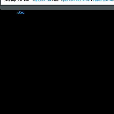
Хостинг от
uCoz