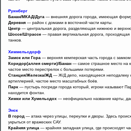
Руинберг
Банан/МКАД/Дуга
— внешняя дорога города, имеющая форму 
Деревня
— район с домами в восточной части карты.
Центр
— центральная дорога, разделяющая нижнюю и верхнюю
Шоссе/Штрассе
— правая вертикальная дорога, проходящая 
танков.
Химмельсдорф
Замок или Гора
— верхняя кемперская часть города с замком 
Коридор(аллея смерти)/Банан
— самое страшное место на к
частое место перестрелок с большими потерями.
Станция/Железка/ЖД
— Ж/Д депо, находящееся неподалеку о
артиллерией, частое место масштабных боёв.
Парк
— пустырь посреди города который, игроки называют Пар
находится фонтан.
Химки или Хумельсдох
— неофициально название карты, да
Энск
В город
— атака через улицы, переулки и дворы. Здесь происх
укрыться от вражеских САУ.
Крайняя улица
— крайняя западная улица, где происходят ча