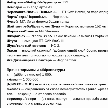
Чебурашка/Чебур/Чебуратор
— T29.
Чемодан
— снаряд арт-САУ.
Черепашка/Лютый Пельмень
— ПТ САУ Hetzer, за характер
Черч/Лодка/Чернобыль
— Черчилль.
Чужой
-М7. Из-за формы башни танка
Шайтан-труба/Бревномет/Дуда
— Короткоствольная 152 мм 
Шарманка/Эмча
— M4 Sherman.
Шкода/Чех
— PzKpfw 38 nA. Также чехами называют PzKpfw 35(t
Штуга
— немецкая ПТ-САУ StuG III.
Щука/толстый светляк
— ИС-3.
Экран
— внешний съемный (дублирующий) слой брони, предна
частично или полностью поглощает урон снарядов.
Яга/Дизайнерская пантера
— Jagdpanther.
Прочие термины и аббревиатуры
к
— (аббр. от «кило») 1 000.
кк/лям
— 1 000 000
[b]ИМХО (IMHO)
— моё скромное мнение/имею мнение хрен 
пжл/плз
— сокращённо от слова пожалуйста/плиз (англ. «plea
спс
— сокращённо от слова спасибо
сори/сорь/сорри
— (от англ. «sorry» — извини) просьба изви
столкновениях с танком союзника.