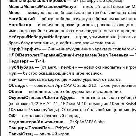
Мыльница/Мыло/Пирожок
— M7 (за округлые формы).
Мышь/Мышка/Мышонок/Мявус
— тяжёлый танк Германии M
Мясо
— низкоуровневая, бессильная против большинства тан
Нагиб/ногиб
— лёгкая победа, зачастую с большим количеств
Ногебатор
— ироничное прозвище игрока, рассказывающего со
имеющего крайне низкие показатели среднего опыта и процен
Неберун/Неберунг/Небераст
— игрок, ультимативно (вплоть 
брать базу противника, а добить все вражеские танки.
Нерф/Нерфить
— Снижение\ухудшение характеристик чего-л
НЛО/Вертолет/Таракан/Блин/Читерваген/Зерг/Печенька
— Т
Недозерг
— Т-44.
Нуб/Нубяра
— (от англ. «newbie» — новичок) неопытный игрок
Нуп
— быстро осваивающийся в игре новичок.
Нычка
— места на карте, где можно укрыться от врагов.
Объедок
— советская Арт-САУ Объект 212. Также употребляет
Обвес
— дополнительное оборудование и снаряжение.
Окурок/Огрызок/Шотган/Дудка
— короткоствольная гаубица 
(советская 122 мм У—11, 152 мм М-10, немецкие 105mm KwK4
105 мм и 75 мм гаубицы). Отличаются большой мощностью фуг
ОФ
— осколочно-фугасный снаряд.
Недопантера/Альфа-танк
— PzKpfw V-IV Alpha
Панцирь/Пазик/Паз
— PzKpfw IV
Папка/Отец
— опытный игрок.