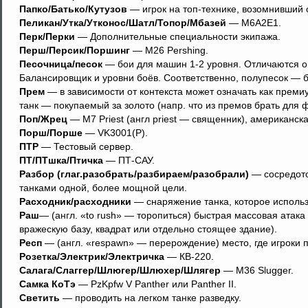
Папко/Батько/Кутузов
— игрок на топ-технике, возомнивший 
Пеликан/Утка/Утконос/Шатл/Топор/Мбазей
— M6A2E1.
Перк/Перки
— Дополнительные специальности экипажа.
Перш/Персик/Поршинг
— M26 Pershing.
Песочница/песок
— бои для машин 1-2 уровня. Отличаются о
Балансировщик и уровни боёв. Соответственно, полупесок — б
Прем
— в зависимости от контекста может означать как премиу
танк — покупаемый за золото (напр. что из премов брать для
Поп/Жрец
— M7 Priest (англ priest — священник), американск
Порш/Порше
— VK3001(P).
ПТР
— Тестовый сервер.
ПТ/ПТшка/Птичка
— ПТ-САУ.
Разбор (глаг.разобрать/разбираем/разобрали)
— сосредото
танками одной, более мощной цели.
Раcходник/расходники
— снаряжение танка, которое использ
Раш
— (англ. «to rush» — торопиться) быстрая массовая атак
вражескую базу, квадрат или отдельно стоящее здание).
Респ
— (англ. «respawn» — перерождение) место, где игроки п
Розетка/Электрик/Электричка
— КВ-220.
Салага/Слаггер/Шлюгер/Шлюхер/Шлягер
— M36 Slugger.
Самка КоТэ
— PzKpfw V Panther или Panther II.
Светить
— проводить на легком танке разведку.