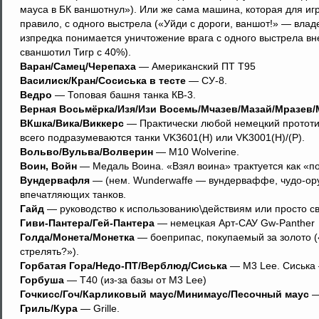
мауса в БК ваншотнул»). Или же сама машина, которая для игр
правило, с одного выстрела («Уйди с дороги, ваншот!» — влад
изпредка понимается уничтожение врага с одного выстрела вне
сваншотил Тигр с 40%).
Варан/Самец/Черепаха
— Американский ПТ T95
Василиск/Кран/Сосиська в тесте
— СУ-8.
Ведро
— Топовая башня танка КВ-3.
Верная Восьмёрка/Изя/Изи Восемь/Мчазев/Мазай/Мразев/
ВКшка/Вика/Виккерс
— Практически любой немецкий прототип
всего подразумеваются танки VK3601(H) или VK3001(H)/(P).
Вольво/Вульва/Волверин
— M10 Wolverine.
Воин, Войн
— Медаль Воина. «Взял воина» трактуется как «п
Вундервафля
— (нем. Wunderwaffe — вундерваффе, чудо-ор
впечатляющих танков.
Гайд
— руководство к использованию\действиям или просто св
Гиви-Пантера/Гей-Пантера
— немецкая Арт-САУ Gw-Panther
Голда/Монета/Монетка
— боеприпас, покупаемый за золото (
стрелять?»).
Горбатая Гора/Недо-ПТ/Верблюд/Сиська
— M3 Lee. Сиська —
Горбуша
— T40 (из-за базы от M3 Lee)
Гочкисс/Гоч/Карликовый маус/Минимаус/Песочный маус
—
Гриль/Кура
— Grille.