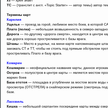
хз
— хрен знает
ТС
— (транслит с англ. «Topic Starter» — автор темы) автор те
Термины карт
Карелия
Ущелье
— проезд за горой, любимое место боев, в которой СА
Плато (полка)
— небольшая возвышенность в северо-западной
Дорога
— по-другому «дорога смерти», находится в центре кар
как дорога хорошо простреливается с базы врага.
Штаны
— Место в ущелье, на мини-карте напоминающее штаны
заезжать СТ и ТТ, чтобы не стоять под прямым обстрелом прот
простреливать Плато и базу врага.
Комарин
Кошмарин
— неофициальное название карты, данное игроками 
Остров
— полуостров в центре карты — является местом прос
жарких боев
База отстоя
— площадка в углублении за мостом возле воды 
просмотра (ОТСТРЕЛА) в снайперском режиме (смотришь под м
базе.
Лассвиль
Кишка
— небольшой серпантин посередине карты между озеро