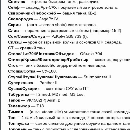
Светляк
— игрок на быстром танке, разведчик.
Сейф
— снаряд Арт-САУ, покупаемый за игровое золото.
Скворечник/Небоскрёб
— башня танка КВ-2.
Сковородка
— JagdPz IV.
Скрин
— (англ. «screen shot») снимок экрана.
Слив
— поражение с разгромным счётом (например 15:2).
Сом/Сомик/Сомуа
— PzKpfw S35 739 (f).
Сплэш
— урон от взрывной волны и осколков ОФ снаряда.
СТ
— средний танк.
Стелс/Чит704/Читовка/Объедок
— Объект 704
Стилер/Крыса/Фрагодрочер/Гроботыр
— союзник, ворующий
Сток
— танк в базовой/стандартной комплектации.
Стопка/Сотка
— СУ-100.
Ступа/Штупа/Шушпан/Шушпанчик
— Sturmpanzer II
Суперкошка
— Panther II
Сушка/Сухарик
— советская САУ или ПТ.
Табуретка
— T2 med, M2 med, M3 Lee.
Тапок
— VK4502(P) Ausf. B.
Телевизор
— Т18
Тимкил
— (англ. «team kill») уничтожение танка своей команды
Топ
— 1.самый сильный танк в команде; 2.первая пятерка танк
Топ пушка
— самое сильное доступное орудие на данном танк
Топовый
— танк с полностью исследованными и установленн