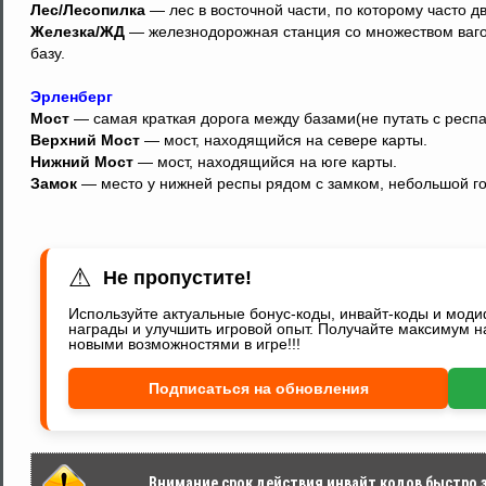
Лес/Лесопилка
— лес в восточной части, по которому часто д
Железка/ЖД
— железнодорожная станция со множеством вагон
базу.
Эрленберг
Мост
— самая краткая дорога между базами(не путать с респа
Верхний Мост
— мост, находящийся на севере карты.
Нижний Мост
— мост, находящийся на юге карты.
Замок
— место у нижней респы рядом с замком, небольшой го
⚠
Не пропустите!
Используйте актуальные бонус-коды, инвайт-коды и мод
награды и улучшить игровой опыт. Получайте максимум н
новыми возможностями в игре!!!
Подписаться на обновления
Внимание срок действия инвайт кодов быстро за