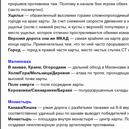
прорывов противника там. Поэтому в начале боя игроки обеих
(часто посмертно).
Ущелье
— обрамленный высокими горами сложнопроходимый 
городе на краю карты. За счет снижения скорости движения в 
ущелье (холм с нижней респы, и кусты с верхней) популярен у
место ущелья, которое отлично простреливается обеими кома
Верхняя дорога она же МКАД
— самая крайняя на карте дор
конце карты. Примечательна тем, что по ней часто прорываютс
Город
— город в правой части карты, место частых стычек СТ 
Малиновка
В канаве, Краем, Огородами
— дальний обход в Малиновке в
Холм/Гора/Мельница/Деревня
— атака по тропе, проходяща
высокой точке карты.
Поле смерти
— поле посредине карты.
Коровники/Свинарники/Бараки
— полуразрушенные склады н
Монастырь
Канава/Кишка
— узкая дорога с разбитыми танками на 8-й ве
соответственно удачный раш по канаве выводит победителей 
Монастырь
— площадка внутри монастыря — центр карты. Поз
создавая неиллюзорную угрозу артиллерии противника.