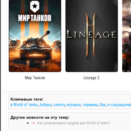
Мир Танков
Lineage 2
Ключевые теги:
в World of tanks
,
Азбука
,
сленга
,
игровые
,
термины
,
Как
,
и сокращени
Другие новости на эту тему:
Как устанавливать шкурки для World of tanks?