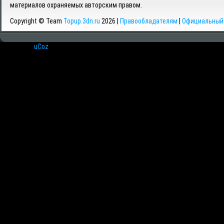
материалов охраняемых авторским правом.
Copyright © Team
Topup.3dn.ru
2026 |
Правообладателям
|
Официальный 
Хостинг от
uCoz