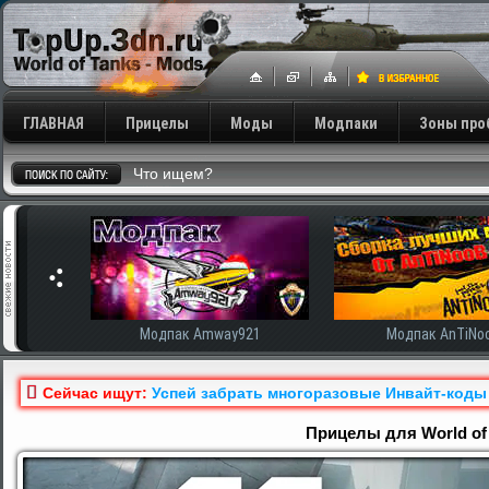
ГЛАВНАЯ
Прицелы
Моды
Модпаки
Зоны про
сширенная
Модпак Amway921
Модпак AnTiNo
Сейчас ищут:
Успей забрать многоразовые Инвайт-коды
Прицелы для World of