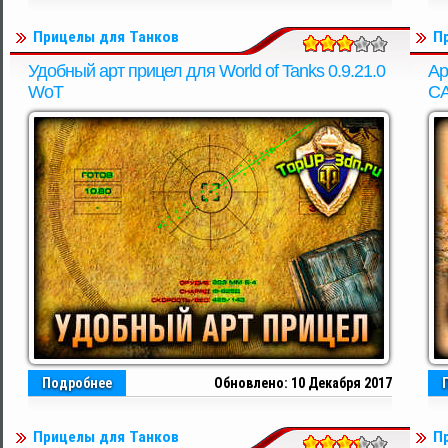
Прицелы для Танков
П
Удобный арт прицел для World of Tanks 0.9.21.0
Ар
WoT
СА
Подробнее
Обновлено: 10 Декабря 2017
Прицелы для Танков
П