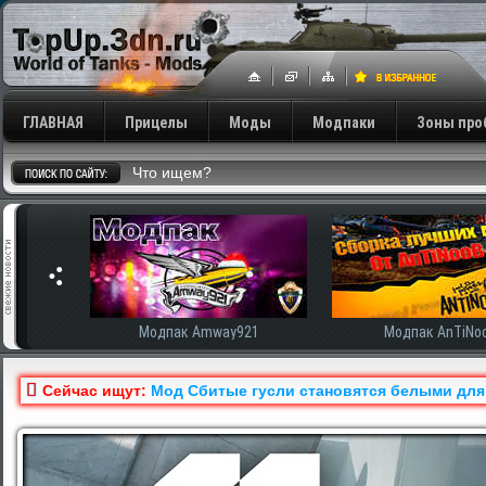
ГЛАВНАЯ
Прицелы
Моды
Модпаки
Зоны про
сширенная
Модпак Amway921
Модпак AnTiNo
Сейчас ищут:
Мод Сбитые гусли становятся белыми для Ми