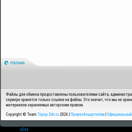
Файлы для обмена предоставлены пользователями сайта, администрац
сервере хранятся только ссылки на файлы. Это значит, что мы не хран
материалов охраняемых авторским правом.
Copyright © Team
Topup.3dn.ru
2026 |
Правообладателям
|
Официальный 
Хостинг от
uCoz