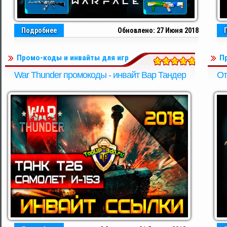
Подробнее
Обновлено: 27 Июня 2018
Промо-коды и инвайты для игр
П
War Thunder промокоды - инвайт Вар Тандер
От