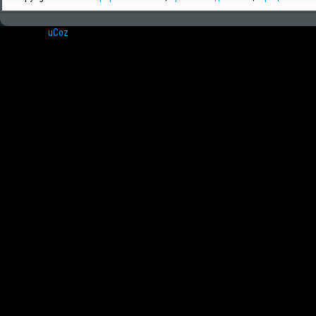
Хостинг от
uCoz