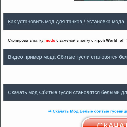
Как установить мод для танков / Установка мода
Скопировать папку
mods
с заменой в папку с игрой
World_of_
Видео пример мода Сбитые гусли становятся бе
Скачать мод Сбитые гусли становятся белыми для
⇒ Скачать Mод Белые сбитые гусеницы 
СКАЧА
С