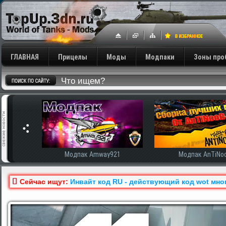
ГЛАВНАЯ
Прицелы
Моды
Модпаки
Зоны про
сширенная
Модпак Amway921
Модпак AnTiNo
Сейчас ищут:
Инвайт код RU - действующий код wot мно