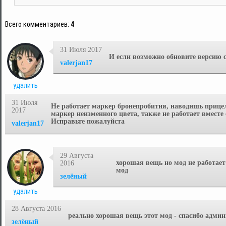
Всего комментариев
:
4
31 Июля 2017
И если возможно обновите
версию с
valerjan17
удалить
31 Июля
Не работает маркер бронепробития, наводишь прице
2017
маркер неизменного цвета, также не работает вместе
Исправьте пожалуйста
valerjan17
29 Августа
хорошая вещь но мод не работает
2016
мод
зелёный
удалить
28 Августа 2016
реально хорошая вещь этот мод - спасибо адми
зелёный