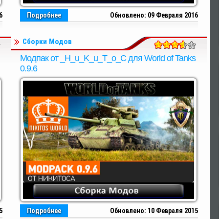
6
Подробнее
Обновлено: 09 Февраля 2016
Сборки Модов
Модпак от _H_u_K_u_T_o_C для World of Tanks
0.9.6
5
Подробнее
Обновлено: 10 Февраля 2015