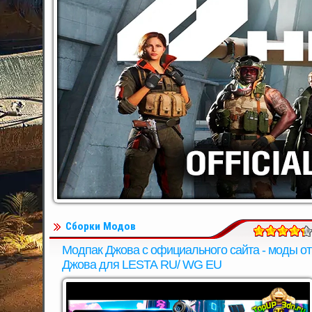
Сборки Модов
Модпак Джова с официального сайта - моды от
Джова для LESTA RU/ WG EU