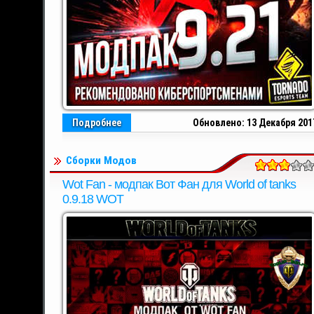
Подробнее
Обновлено: 13 Декабря 201
Сборки Модов
Wot Fan - модпак Вот Фан для World of tanks
0.9.18 WOT