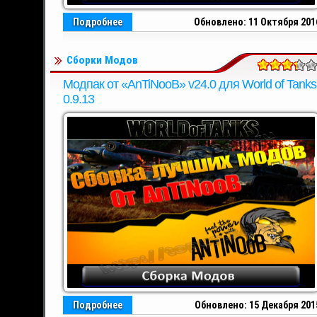
Подробнее
Обновлено: 11 Октября 201
Сборки Модов
Модпак от «AnTiNooB» v24.0 для World of Tanks
0.9.13
Подробнее
Обновлено: 15 Декабря 201