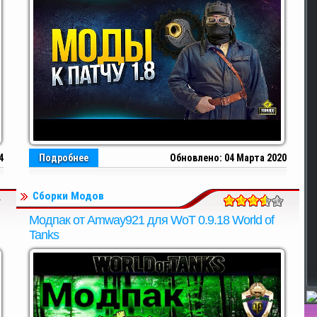
4
Подробнее
Обновлено: 04 Марта 2020
Сборки Модов
Модпак от Amway921 для WoT 0.9.18 World of
Tanks