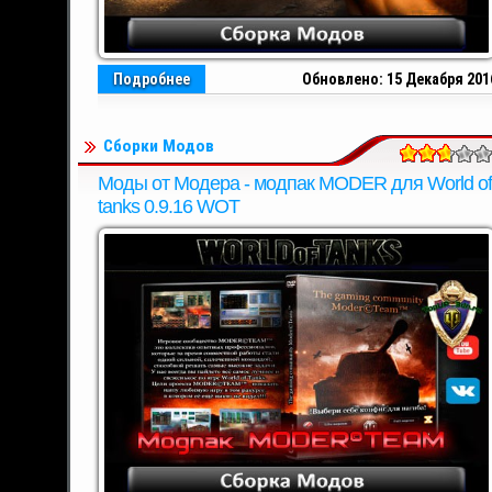
Подробнее
Обновлено: 15 Декабря 201
Сборки Модов
Моды от Модера - модпак MODER для World of
tanks 0.9.16 WOT