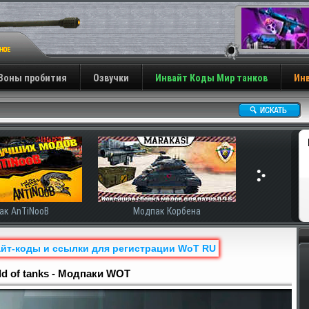
Зоны пробития
Озвучки
Инвайт Коды Мир танков
Инв
ак AnTiNooB
Модпак Корбена
айт-коды и ссылки для регистрации WoT RU
Н
d of tanks - Модпаки WOT