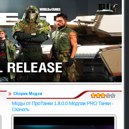
Сборки Модов
Моды от ПроТанки 1.8.0.0 Модпак PRO Танки -
Скачать