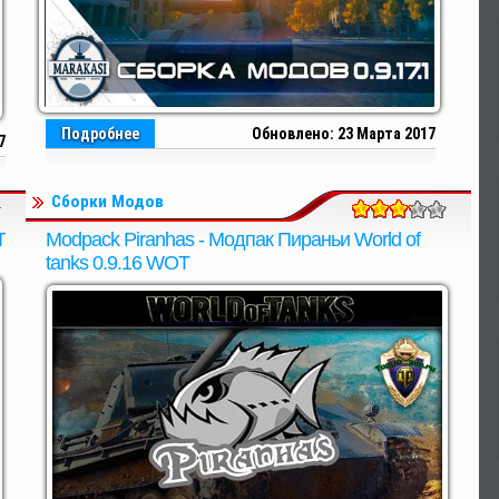
Подробнее
Обновлено: 23 Марта 2017
7
Сборки Модов
T
Modpack Piranhas - Модпак Пираньи World of
tanks 0.9.16 WOT