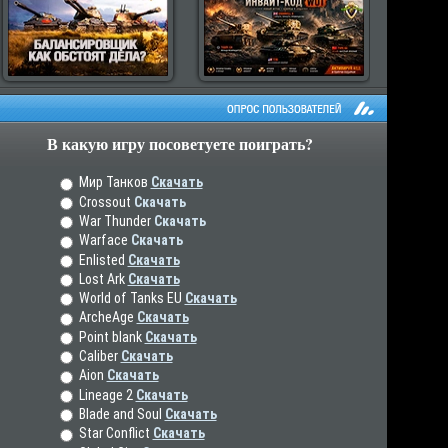
В какую игру посоветуете поиграть?
рос пользователей
Мир Танков
Скачать
Crossout
Скачать
War Thunder
Скачать
Warface
Скачать
Enlisted
Скачать
Lost Ark
Скачать
World of Tanks EU
Скачать
ArcheAge
Скачать
Point blank
Скачать
Caliber
Скачать
Aion
Скачать
Lineage 2
Скачать
Blade and Soul
Скачать
Star Conflict
Скачать