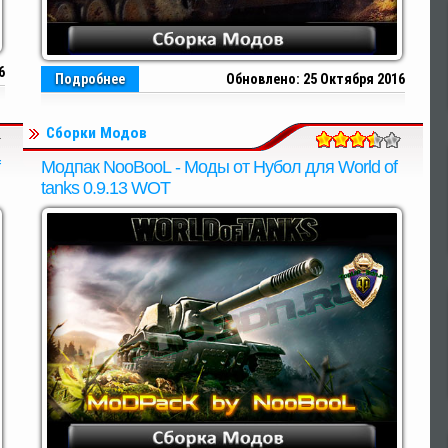
6
Подробнее
Обновлено: 25 Октября 2016
Сборки Модов
Модпак NooBooL - Моды от Нубол для World of
tanks 0.9.13 WOT