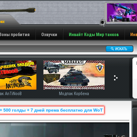
Зоны пробития
Озвучки
Инвайт Коды Мир танков
Инв
ак AnTiNooB
Модпак Корбена
 + 500 голды + 7 дней према бесплатно для WoT
Н