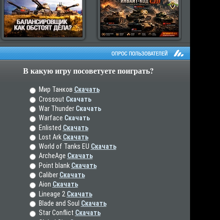
В какую игру посоветуете поиграть?
рос пользователей
Мир Танков
Скачать
Crossout
Скачать
War Thunder
Скачать
Warface
Скачать
Enlisted
Скачать
Lost Ark
Скачать
World of Tanks EU
Скачать
ArcheAge
Скачать
Point blank
Скачать
Caliber
Скачать
Aion
Скачать
Lineage 2
Скачать
Blade and Soul
Скачать
Star Conflict
Скачать