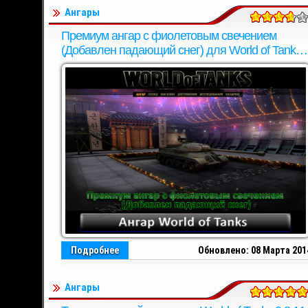
Ангары
Премиум ангар с фиолетовым свечением
(Добавлен падающий снег) для World of Tanks
0.8.11
Подробнее
Обновлено: 08 Марта 201
Ангары