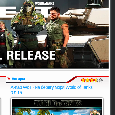
Ангары
Ангар WoT - на берегу моря World of Tanks
0.9.15