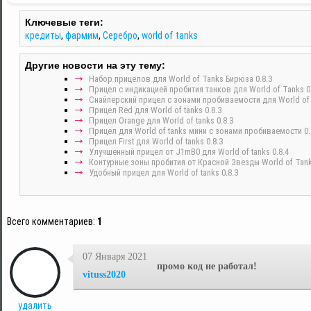
Ключевые теги:
кредиты
,
фармим
,
Серебро
,
world of tanks
Другие новости на эту тему:
Набор прицелов для World of Tanks Бирюза 0.8.3
Прицел с индикацией пробития танков для World of Tanks 0.
Снайперский прицел с зонами пробиваемости для World of t
Прицел Red для World of tanks 0.8.3
Прицел Orange для World of tanks 0.8.3
Прицел для World of tanks мини с зонами пробиваемости 0.
Прицел First для World of tanks 0.8.3
Улучшенный прицел от J1mB0 для World of tanks 0.8.4
Контурные зоны пробития от Красной Звезды World of Tank
Удобный прицел для World of tanks 0.8.3
Всего комментариев
:
1
07 Января 2021
промо код не работал!
vituss2020
удалить