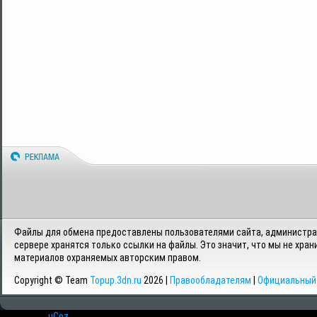
Файлы для обмена предоставлены пользователями сайта, администрац
сервере хранятся только ссылки на файлы. Это значит, что мы не хран
материалов охраняемых авторским правом.
Copyright © Team
Topup.3dn.ru
2026 |
Правообладателям
|
Официальный 
Хостинг от
uCoz