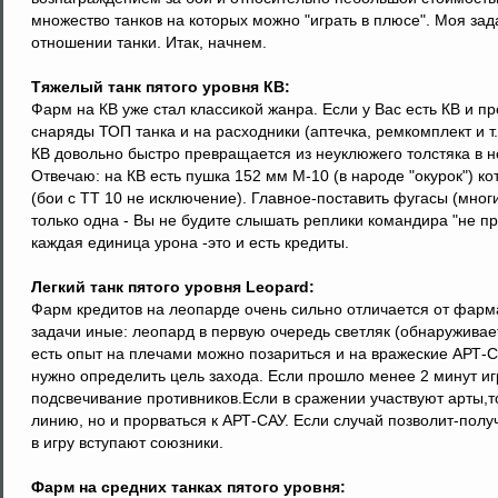
множество танков на которых можно "играть в плюсе". Моя за
отношении танки. Итак, начнем.
Тяжелый танк пятого уровня КВ:
Фарм на КВ уже стал классикой жанра. Если у Вас есть КВ и п
снаряды ТОП танка и на расходники (аптечка, ремкомплект и т.
КВ довольно быстро превращается из неуклюжего толстяка в н
Отвечаю: на КВ есть пушка 152 мм М-10 (в народе "окурок") 
(бои с ТТ 10 не исключение). Главное-поставить фугасы (мно
только одна - Вы не будите слышать реплики командира "не проб
каждая единица урона -это и есть кредиты.
Легкий танк пятого уровня Leopard:
Фарм кредитов на леопарде очень сильно отличается от фарма 
задачи иные: леопард в первую очередь светляк (обнаруживает
есть опыт на плечами можно позариться и на вражеские АРТ-С
нужно определить цель захода. Если прошло менее 2 минут иг
подсвечивание противников.Если в сражении участвуют арты,т
линию, но и прорваться к АРТ-САУ. Если случай позволит-получ
в игру вступают союзники.
Фарм на средних танках пятого уровня: