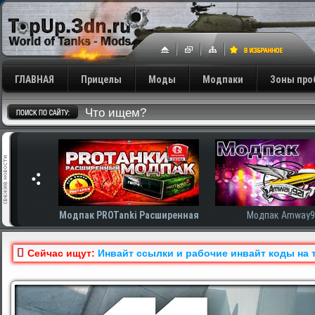
ГЛАВНАЯ
Прицелы
Моды
Модпаки
Зоны про
сширенная
Модпак Amway921
Модпак AnTiNo
Сейчас ищут:
Инвайт ссылки и рабочие инвайт коды на т