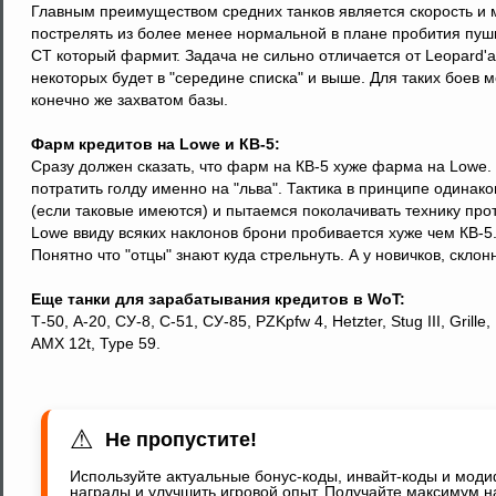
Главным преимуществом средних танков является скорость и 
пострелять из более менее нормальной в плане пробития пушки
СТ который фармит. Задача не сильно отличается от Leopard'а.
некоторых будет в "середине списка" и выше. Для таких боев 
конечно же захватом базы.
Фарм кредитов на Lowe и КВ-5:
Сразу должен сказать, что фарм на КВ-5 хуже фарма на Lowe.
потратить голду именно на "льва". Тактика в принципе одинак
(если таковые имеются) и пытаемся поколачивать технику про
Lowe ввиду всяких наклонов брони пробивается хуже чем КВ-5.
Понятно что "отцы" знают куда стрельнуть. А у новичков, склон
Еще танки для зарабатывания кредитов в WoT:
Т-50, А-20, СУ-8, С-51, СУ-85, PZKpfw 4, Hetzter, Stug III, Gri
AMX 12t, Type 59.
⚠
Не пропустите!
Используйте актуальные бонус-коды, инвайт-коды и мод
награды и улучшить игровой опыт. Получайте максимум н