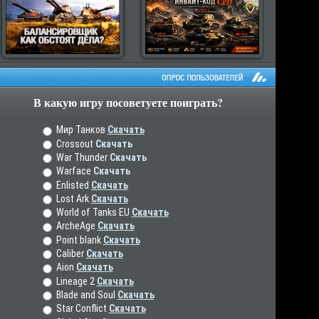
В какую игру посоветуете поиграть?
рос пользователей
Мир Танков
Скачать
Crossout
Скачать
War Thunder
Скачать
Warface
Скачать
Enlisted
Скачать
Lost Ark
Скачать
World of Tanks EU
Скачать
ArcheAge
Скачать
Point blank
Скачать
Caliber
Скачать
Aion
Скачать
Lineage 2
Скачать
Blade and Soul
Скачать
Star Conflict
Скачать