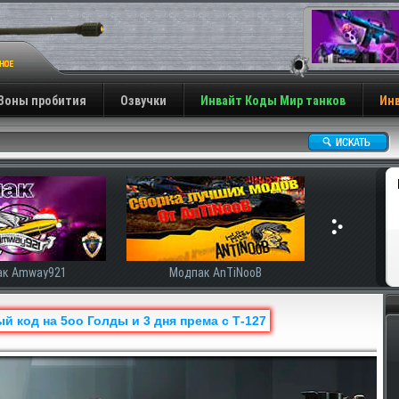
Зоны пробития
Озвучки
Инвайт Коды Мир танков
Инв
ак AnTiNooB
Модпак Корбена
й код на 5оо Голды и 3 дня према с Т-127
Н