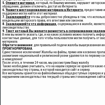
5.
Опишите материал,
который, по Вашему мнению, нарушает авторские
обращению, должен отключить доступ из Интернета.
6.
Укажите местонахождение материала в Интернете,
предоставив и
поддержки могла найти этот материал.
7.
Задекларируйте
что вы добросовестно убеждены в том, что использо
владельцем авторского права, его агентами или законом.
8.
Задекларируйте что информация,
содержащаяся в жалобе, является
лжесвидетельство.
9.
Текст который Вы желаете разместить в сопровождении удаляе
В нем вы можете указать где, и на каких условиях можно получить инфо
контактные данные, для того чтобы пользователи могли получить от в
материала.
Обратите внимание:
для правильной подачи жалобы вышеуказанная 
ПРОИГНОРИРОВАНА
.
Единственное исключение! Жалобы на файлы, прямо или косвенно проп
разжигание национальной и религиозной розни удаляются по первому с
и немедленно!
После этого, в течении 24 часов, мы рассмотрим Вашу жалобу.
Также необходимо учитывать, что на нашем сервере не хранятся какие
законодательству страны, в которой находится сайт и сервер.
Все материалы хранятся на файлообменных общедоступных серверах и у
нарушением законодательства текущей страны местонахождения сайта