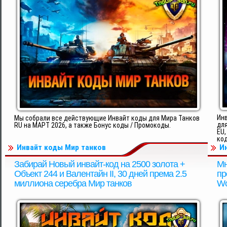
Инв
Мы собрали все действующие Инвайт коды для Мира Танков
для
RU на МАРТ 2026, а также Бонус коды / Промокоды.
EU,
код
Инвайт коды Мир танков
И
Забирай Новый инвайт-код на 2500 золота +
Мн
Объект 244 и Валентайн II, 30 дней према 2.5
пр
миллиона серебра Мир танков
Wo