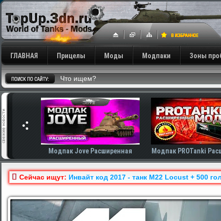
ГЛАВНАЯ
Прицелы
Моды
Модпаки
Зоны про
Модпак Jove Расширенная
Модпак PROTanki Рас
Сейчас ищут:
Инвайт код 2017 - танк M22 Locust + 500 г