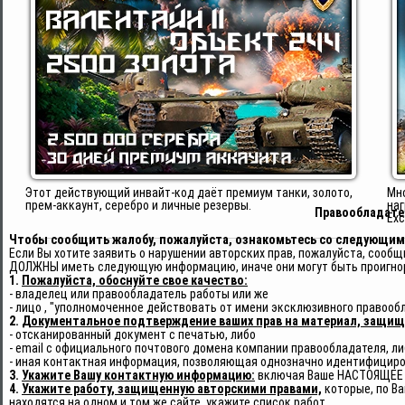
Этот действующий инвайт-код даёт премиум танки, золото,
Мно
прем-аккаунт, серебро и личные резервы.
наг
Правообладат
Exc
Чтобы сообщить жалобу, пожалуйста, ознакомьтесь со следующим
Если Вы хотите заявить о нарушении авторских прав, пожалуйста, соо
ДОЛЖНЫ иметь следующую информацию, иначе они могут быть проигно
1.
Пожалуйста, обоснуйте свое качество:
- владелец или правообладатель работы или же
- лицо , "уполномоченное действовать от имени эксклюзивного правооб
2.
Документальное подтверждение ваших прав на материал, защищ
- отсканированный документ с печатью, либо
- email с официального почтового домена компании правообладателя, л
- иная контактная информация, позволяющая однозначно идентифициров
3.
Укажите Вашу контактную информацию:
включая Ваше НАСТОЯЩЕЕ И
4.
Укажите работу, защищенную авторскими правами,
которые, по Ва
находятся на одном и том же сайте, укажите список работ.