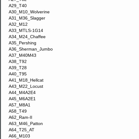
A29_T40
A30_M10_Wolverine
A31_M36_Slagger
A32_M12
A33_MTLS-1G14
A34_M24_Chaffee
A35_Pershing
A36_Sherman_Jumbo
A37_M40M43
A38_T92
A39_T28
A40_T95
A41_M18_Hellcat
A43_M22_Locust
A44_M4A2E4
A45_M6A2E1
A57_M8A1
A58_T49
A62_Ram-II
A63_M46_Patton
A64_T25_AT
A66_M103