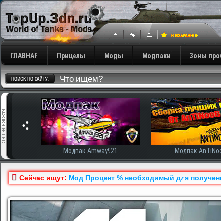
ГЛАВНАЯ
Прицелы
Моды
Модпаки
Зоны про
одпак Amway921
Модпак AnTiNooB
М
Сейчас ищут:
Мод Процент % необходимый для получения