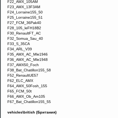
F22_AMX_105AM
F23_AMX_13F3AM
F24_Lorraine155_50
F25_Lorraine155_51
F27_FCM_36Pak40
F28_105_leFH18B2
F30_RenaultFT_AC
F32_Somua_Sau_40
F33_S_35CA
F34_ARL_V39
F35_AMX_AC_Mle1946
F36_AMX_AC_Mle1948
F37_AMX50_Foch
F38_Bat_Chatillon155_58
F52_RenaultUE57
F62_ELC_AMX
F64_AMX_50Fosh_155
F65_FCM_50t
F66_AMX_Ob_Am105
F67_Bat_Chatillon155_55
vehicles\british (Британия)