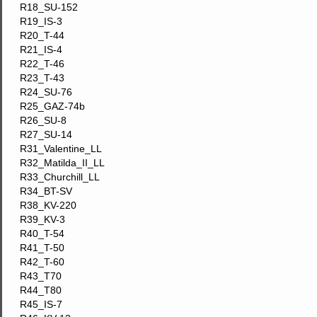
R18_SU-152
R19_IS-3
R20_T-44
R21_IS-4
R22_T-46
R23_T-43
R24_SU-76
R25_GAZ-74b
R26_SU-8
R27_SU-14
R31_Valentine_LL
R32_Matilda_II_LL
R33_Churchill_LL
R34_BT-SV
R38_KV-220
R39_KV-3
R40_T-54
R41_T-50
R42_T-60
R43_T70
R44_T80
R45_IS-7