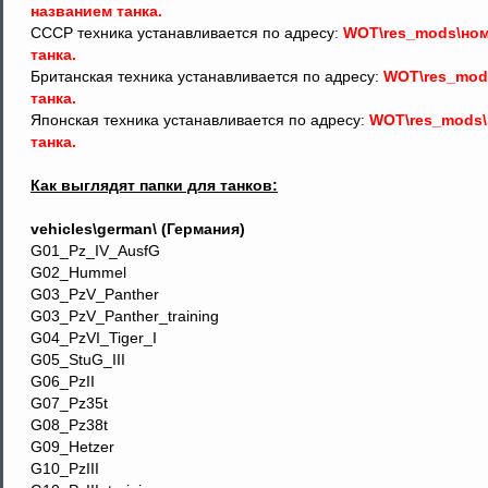
названием танка.
СССР техника устанавливается по адресу:
WOT\res_mods\номе
танка.
Британская техника устанавливается по адресу:
WOT\res_mods
танка.
Японская техника устанавливается по адресу:
WOT\res_mods\н
танка.
Как выглядят папки для танков:
vehicles\german\ (Германия)
G01_Pz_IV_AusfG
G02_Hummel
G03_PzV_Panther
G03_PzV_Panther_training
G04_PzVI_Tiger_I
G05_StuG_III
G06_PzII
G07_Pz35t
G08_Pz38t
G09_Hetzer
G10_PzIII