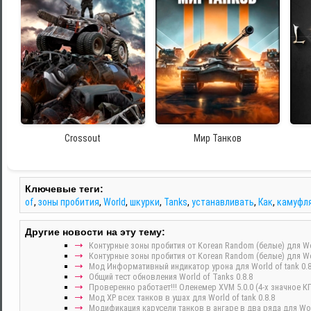
Crossout
Мир Танков
Ключевые теги:
of
,
зоны пробития
,
World
,
шкурки
,
Tanks
,
устанавливать
,
Как
,
камуфл
Другие новости на эту тему:
Контурные зоны пробития от Korean Random (белые) для Worl
Контурные зоны пробития от Korean Random (белые) для Wor
Мод Информативный индикатор урона для World of tank 0.8
Общий тест обновления World of Tanks 0.8.8
Проверенно работает!!! Оленемер XVM 5.0.0 (4-х значное КПД
Мод ХР всех танков в ушах для World of tank 0.8.8
Модификация карусели танков в ангаре в два ряда для World