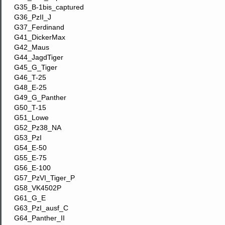
G35_B-1bis_captured
G36_PzII_J
G37_Ferdinand
G41_DickerMax
G42_Maus
G44_JagdTiger
G45_G_Tiger
G46_T-25
G48_E-25
G49_G_Panther
G50_T-15
G51_Lowe
G52_Pz38_NA
G53_PzI
G54_E-50
G55_E-75
G56_E-100
G57_PzVI_Tiger_P
G58_VK4502P
G61_G_E
G63_PzI_ausf_C
G64_Panther_II