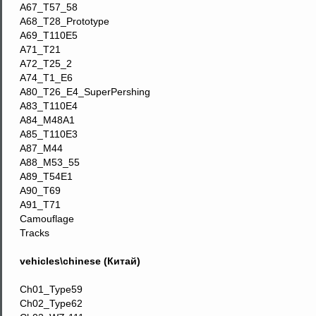
A67_T57_58
A68_T28_Prototype
A69_T110E5
A71_T21
A72_T25_2
A74_T1_E6
A80_T26_E4_SuperPershing
A83_T110E4
A84_M48A1
A85_T110E3
A87_M44
A88_M53_55
A89_T54E1
A90_T69
A91_T71
Camouflage
Tracks
vehicles\chinese (Китай)
Ch01_Type59
Ch02_Type62