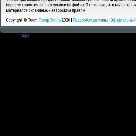
сервере хранятся только ссылки на файлы. Это значит, что мы не хран
материалов охраняемых авторским правом.
Copyright © Team
Topup.3dn.ru
2026 |
Правообладателям
|
Официальный 
Хостинг от
uCoz