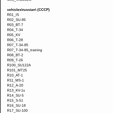
vehicles\russian\ (СССР)
R01_IS
R02_SU-85
R03_BT-7
R04_T-34
R05_KV
R06_T-28
R07_T-34-85
R07_T-34-85_training
R08_BT-2
R09_T-26
R100_SU122A
R101_MT25
R10_AT-1
R11_MS-1
R12_A-20
R13_KV-1s
R14_SU-5
R15_S-51
R16_SU-18
R17_SU-100