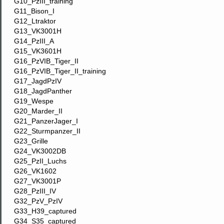
G10_PzIII_training
G11_Bison_I
G12_Ltraktor
G13_VK3001H
G14_PzIII_A
G15_VK3601H
G16_PzVIB_Tiger_II
G16_PzVIB_Tiger_II_training
G17_JagdPzIV
G18_JagdPanther
G19_Wespe
G20_Marder_II
G21_PanzerJager_I
G22_Sturmpanzer_II
G23_Grille
G24_VK3002DB
G25_PzII_Luchs
G26_VK1602
G27_VK3001P
G28_PzIII_IV
G32_PzV_PzIV
G33_H39_captured
G34_S35_captured