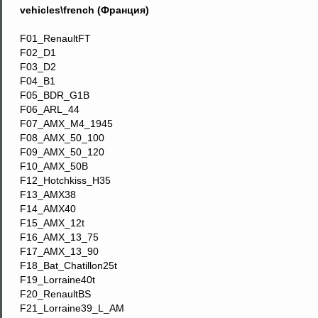
vehicles\french (Франция)
F01_RenaultFT
F02_D1
F03_D2
F04_B1
F05_BDR_G1B
F06_ARL_44
F07_AMX_M4_1945
F08_AMX_50_100
F09_AMX_50_120
F10_AMX_50B
F12_Hotchkiss_H35
F13_AMX38
F14_AMX40
F15_AMX_12t
F16_AMX_13_75
F17_AMX_13_90
F18_Bat_Chatillon25t
F19_Lorraine40t
F20_RenaultBS
F21_Lorraine39_L_AM