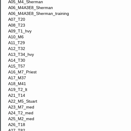
A05_M4_Sherman
A06_M4A3E8_Sherman
A06_M4A3E8_Sherman_training
A07_T20
A08_T23
A09_T1_hvy
A10_M6
A11_T29
A12_T32
A13_T34_hvy
A14_T30
A15_T57
A16_M7_Priest
A17_M37
A18_M41
A19_T2_lt
A21_T14
A22_M5_Stuart
A23_M7_med
A24_T2_med
A25_M2_med
A26_T18
A27_T82