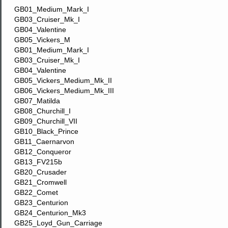
GB01_Medium_Mark_I
GB03_Cruiser_Mk_I
GB04_Valentine
GB05_Vickers_M
GB01_Medium_Mark_I
GB03_Cruiser_Mk_I
GB04_Valentine
GB05_Vickers_Medium_Mk_II
GB06_Vickers_Medium_Mk_III
GB07_Matilda
GB08_Churchill_I
GB09_Churchill_VII
GB10_Black_Prince
GB11_Caernarvon
GB12_Conqueror
GB13_FV215b
GB20_Crusader
GB21_Cromwell
GB22_Comet
GB23_Centurion
GB24_Centurion_Mk3
GB25_Loyd_Gun_Carriage