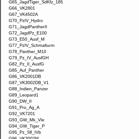
G65_JagdTiger_SdKfz_185
G66_VK2801
G67_VK4502A
G70_PzIV_Hydro
G71_JagdPantherII
G72_JagdPz_E100
G73_E50_Ausf_M
G77_PzIV_Schmalturm
G78_Panther_M10
G79_Pz_IV_AusfGH
G82_Pz_II_AusfG
G85_Auf_Panther
G86_VK2001DB
G87_VK3002DB_V1
G88_Indien_Panzer
G89_Leopard1
G90_DW_II
G91_Pro_Ag_A
G92_VK7201
G93_GW_Mk_VIe
G94_GW_Tiger_P
G95_Pz_Sfl_IVb
G96_VK3002M