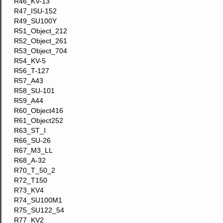
R46_KV-13
R47_ISU-152
R49_SU100Y
R51_Object_212
R52_Object_261
R53_Object_704
R54_KV-5
R56_T-127
R57_A43
R58_SU-101
R59_A44
R60_Object416
R61_Object252
R63_ST_I
R66_SU-26
R67_M3_LL
R68_A-32
R70_T_50_2
R72_T150
R73_KV4
R74_SU100M1
R75_SU122_54
R77_KV2