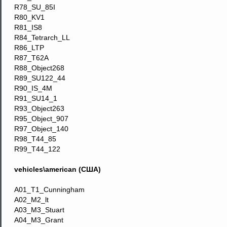
R78_SU_85I
R80_KV1
R81_IS8
R84_Tetrarch_LL
R86_LTP
R87_T62A
R88_Object268
R89_SU122_44
R90_IS_4M
R91_SU14_1
R93_Object263
R95_Object_907
R97_Object_140
R98_T44_85
R99_T44_122
vehicles\american (США)
A01_T1_Cunningham
A02_M2_lt
A03_M3_Stuart
A04_M3_Grant