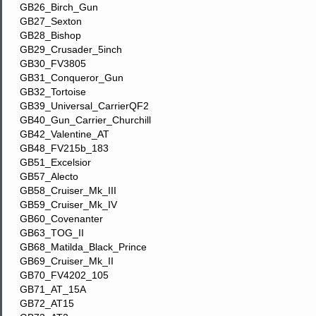
GB26_Birch_Gun
GB27_Sexton
GB28_Bishop
GB29_Crusader_5inch
GB30_FV3805
GB31_Conqueror_Gun
GB32_Tortoise
GB39_Universal_CarrierQF2
GB40_Gun_Carrier_Churchill
GB42_Valentine_AT
GB48_FV215b_183
GB51_Excelsior
GB57_Alecto
GB58_Cruiser_Mk_III
GB59_Cruiser_Mk_IV
GB60_Covenanter
GB63_TOG_II
GB68_Matilda_Black_Prince
GB69_Cruiser_Mk_II
GB70_FV4202_105
GB71_AT_15A
GB72_AT15