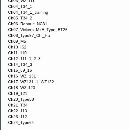
Ch03_WZ-111
Ch04_T34_1
Ch04_T34_1_training
Ch05_T34_2
Ch06_Renault_NC31
Ch07_Vickers_MkE_Type_BT26
Ch08_Type97_Chi_Ha
Ch09_M5
Ch10_IS2
Ch11_110
Ch12_111_1_2_3
Ch14_T34_3
Ch15_59_16
Ch16_WZ_131
Ch17_WZ131_1_WZ132
Ch18_WZ-120
Ch19_121
Ch20_Type58
Ch21_T34
Ch22_113
Ch23_112
Ch24_Type64