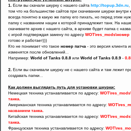
1.
Если вы скачали шкурку с нашего сайта
http://topup.3dn.ru
,
том что на большинстве сайтов при скачивании шкурки внутри 
всегда понятно в какую же папку его пихать, но перед этим ну
папку с названием нации к которой принадлежит танк. На наш
скачиваете архив с нашего сайта, в архиве будет папка с назв
с игрой подтверждая замену по адресу
WOT\res_mods\номер 
готово и работает)))
Кто не понимает что такое
номер патча
- это версия клиента 
изменятся после обновлений...
Например:
World of Tanks 0.8.8
или
World of Tanks 0.8.9
-
0.8
2.
Если вы скачивали шкурку не с нашего сайта и там лежит пр
создавать папки...
Как должен выглядеть путь для установки шкурки:
Немецкая техника устанавливается по адресу:
WOT\res_mods\
танка.
Американская техника устанавливается по адресу:
WOT\res_mo
названием танка.
Китайская техника устанавливается по адресу:
WOT\res_mods\
танка.
Французская техника устанавливается по адресу:
WOT\res_mod