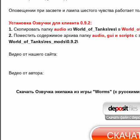
Оповещении при засвете и лампа шестого чувства работает т
Установка Озвучки для клиента 0.9.2:
1.
Скопировать папку
audio
из
World_of_Tanks\res\
в
World_o
2.
Поместить содержимое архива папку
audio, gui и scripts
с 
World_of_Tanks\res_mods\0.9.2\
Видео от нашего сайта:
Видео от автора:
Скачать Озвучка экипажа из игры "Worms" (с русскими 
СКАЧА
С
Y