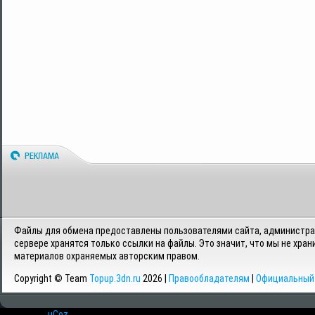
Файлы для обмена предоставлены пользователями сайта, администрац
сервере хранятся только ссылки на файлы. Это значит, что мы не хран
материалов охраняемых авторским правом.
Copyright © Team
Topup.3dn.ru
2026 |
Правообладателям
|
Официальный 
Хостинг от
uCoz