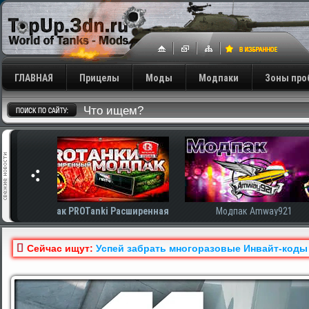
ГЛАВНАЯ
Прицелы
Моды
Модпаки
Зоны про
сширенная
Модпак Amway921
Модпак AnTiNo
Сейчас ищут:
Успей забрать многоразовые Инвайт-коды