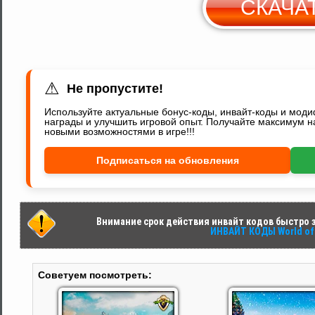
СКАЧА
С
Y
⚠
Не пропустите!
Используйте актуальные бонус-коды, инвайт-коды и мод
награды и улучшить игровой опыт. Получайте максимум н
новыми возможностями в игре!!!
Подписаться на обновления
Внимание срок действия инвайт кодов быстро за
ИНВАЙТ КОДЫ World of 
Советуем посмотреть: