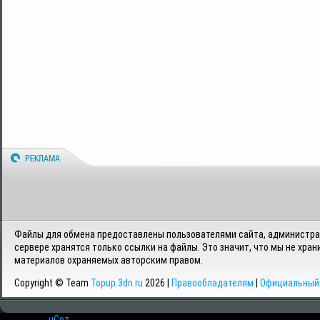
Файлы для обмена предоставлены пользователями сайта, администрац
сервере хранятся только ссылки на файлы. Это значит, что мы не хран
материалов охраняемых авторским правом.
Copyright © Team
Topup.3dn.ru
2026 |
Правообладателям
|
Официальный 
Хостинг от
uCoz