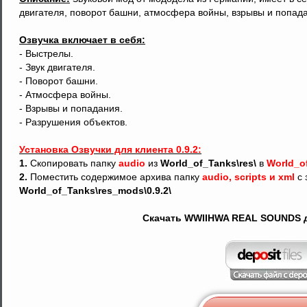
двигателя, поворот башни, атмосфера войны, взрывы и попада
Озвучка включает в себя:
- Выстрелы.
- Звук двигателя.
- Поворот башни.
- Атмосфера войны.
- Взрывы и попадания.
- Разрушения объектов.
Установка Озвучки для клиента 0.9.2:
1.
Скопировать папку
audio
из
World_of_Tanks\res\
в
World_o
2.
Поместить содержимое архива папку
audio, scripts и xml
с 
World_of_Tanks\res_mods\0.9.2\
Скачать WWIIHWA REAL SOUNDS дл