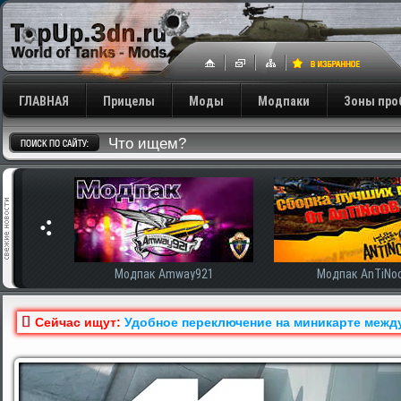
ГЛАВНАЯ
Прицелы
Моды
Модпаки
Зоны про
сширенная
Модпак Amway921
Модпак AnTiNo
Сейчас ищут:
Удобное переключение на миникарте между