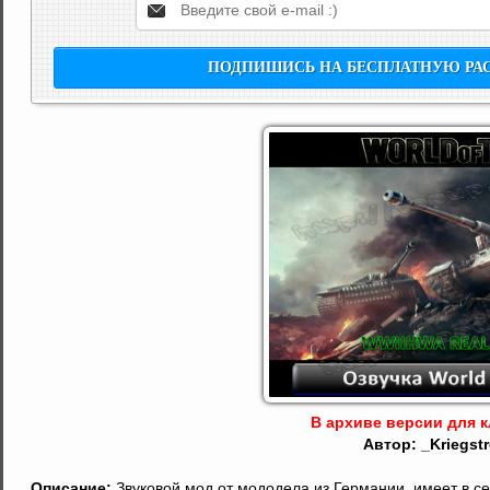
В архиве версии для кл
Автор: _Kriegstr
Описание:
Звуковой мод от мододела из Германии, имеет в се