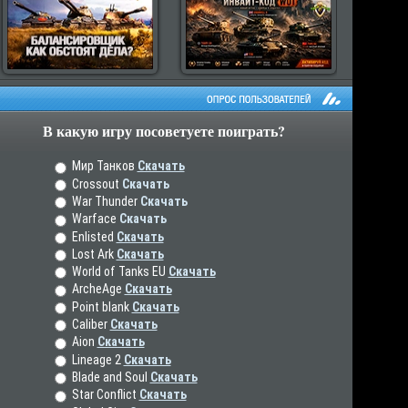
В какую игру посоветуете поиграть?
рос пользователей
Мир Танков
Скачать
Crossout
Скачать
War Thunder
Скачать
Warface
Скачать
Enlisted
Скачать
Lost Ark
Скачать
World of Tanks EU
Скачать
ArcheAge
Скачать
Point blank
Скачать
Caliber
Скачать
Aion
Скачать
Lineage 2
Скачать
Blade and Soul
Скачать
Star Conflict
Скачать