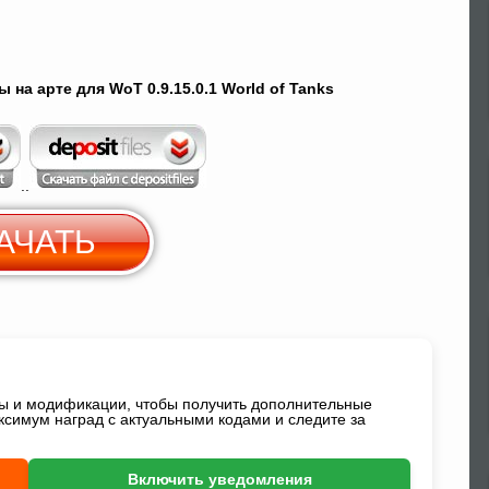
на арте для WoT 0.9.15.0.1 World of Tanks
..
АЧАТЬ
Скачать c
Yandex Диск
ды и модификации, чтобы получить дополнительные
ксимум наград с актуальными кодами и следите за
Включить уведомления