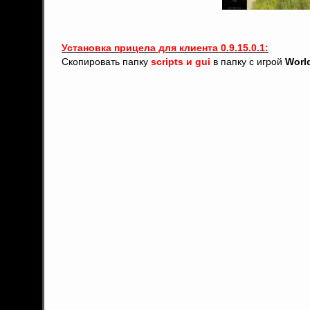
Установка прицела для клиента 0.9.15.0.1:
Скопировать папку
scripts и gui
в папку с игрой
Worl