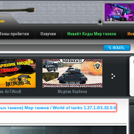
Зоны пробития
Озвучки
Инвайт Коды Мир танков
Инв
ак Корбена
 танков) Мир танков / World of tanks 1.27.1.0/1.32.0.0
Н